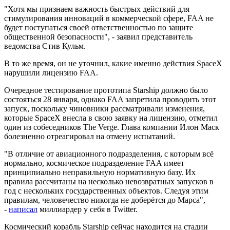
"Хотя мы признаем важность быстрых действий для
стимулирования инноваций в коммерческой сфере, FAA не
будет поступаться своей ответственностью по защите
общественной безопасности", - заявил представитель
ведомства Стив Кульм.
В то же время, он не уточнил, какие именно действия SpaceX
нарушили лицензию FAA.
Очередное тестирование прототипа Starship должно было
состояться 28 января, однако FAA запретила проводить этот
запуск, поскольку чиновники рассматривали изменения,
которые SpaceX внесла в свою заявку на лицензию, отметил
один из собеседников The Verge. Глава компании Илон Маск
болезненно отреагировал на отмену испытаний.
"В отличие от авиационного подразделения, с которым всё
нормально, космическое подразделение FAA имеет
принципиально неправильную нормативную базу. Их
правила рассчитаны на несколько невозвратных запусков в
год с нескольких государственных объектов. Следуя этим
правилам, человечество никогда не доберётся до Марса",
-
написал
миллиардер у себя в Twitter.
Космический корабль Starship сейчас находится на стадии