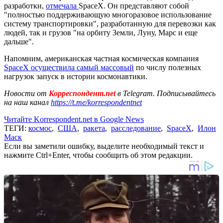
разработки,
отмечала
SpaceX. Он представляют собой
"полностью поддерживающую многоразовое использование
систему транспортировки", разработанную для перевозки как
людей, так и грузов "на орбиту Земли, Луну, Марс и еще
дальше".
Напомним, американская частная космическая компания
SpaceX осуществила самый массовый
по числу полезных
нагрузок запуск в истории космонавтики.
Новости от
Корреспондент.net
в Telegram. Подписывайтесь
на наш канал
https://t.me/korrespondentnet
Читайте Korrespondent.net в Google News
ТЕГИ:
космос
,
США
,
ракета
,
расследование
,
SpaceX
,
Илон
Маск
Если вы заметили ошибку, выделите необходимый текст и
нажмите Ctrl+Enter, чтобы сообщить об этом редакции.