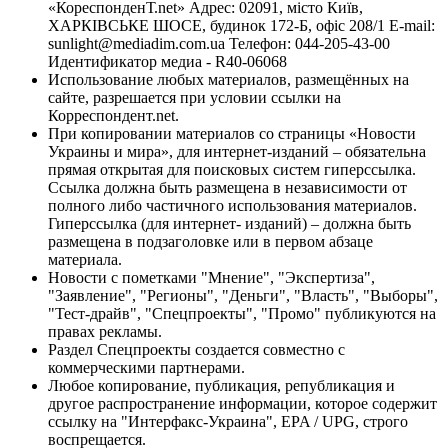
«КореспонденТ.net» Адрес: 02091, місто Київ,
ХАРКІВСЬКЕ ШОСЕ, будинок 172-Б, офіс 208/1 E-mail:
sunlight@mediadim.com.ua
Телефон: 044-205-43-00
Идентификатор медиа - R40-06068
Использование любых материалов, размещённых на
сайте, разрешается при условии ссылки на
Корреспондент.net.
При копировании материалов со страницы «Новости
Украины и мира», для интернет-изданий – обязательна
прямая открытая для поисковых систем гиперссылка.
Ссылка должна быть размещена в независимости от
полного либо частичного использования материалов.
Гиперссылка (для интернет- изданий) – должна быть
размещена в подзаголовке или в первом абзаце
материала.
Новости с пометками "Мнение", "Экспертиза",
"Заявление", "Регионы", "Деньги", "Власть", "Выборы",
"Тест-драйв", "Спецпроекты", "Промо" публикуются на
правах рекламы.
Раздел Спецпроекты создается совместно с
коммерческими партнерами.
Любое копирование, публикация, републикация и
другое распространение информации, которое содержит
ссылку на "Интерфакс-Украина", EPA / UPG, строго
воспрещается.