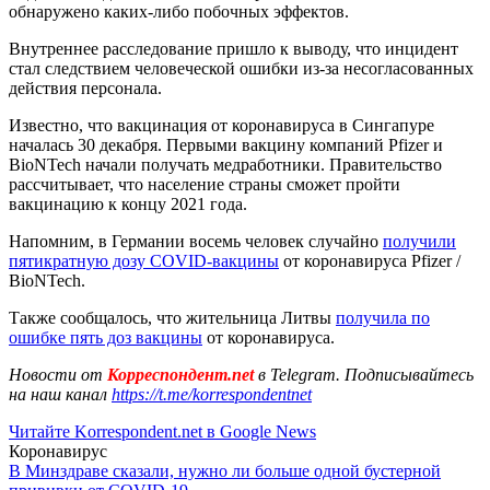
обнаружено каких-либо побочных эффектов.
Внутреннее расследование пришло к выводу, что инцидент
стал следствием человеческой ошибки из-за несогласованных
действия персонала.
Известно, что вакцинация от коронавируса в Сингапуре
началась 30 декабря. Первыми вакцину компаний Pfizer и
BioNTech начали получать медработники. Правительство
рассчитывает, что население страны сможет пройти
вакцинацию к концу 2021 года.
Напомним, в Германии восемь человек случайно
получили
пятикратную дозу COVID-вакцины
от коронавируса Pfizer /
BioNTech.
Также сообщалось, что жительница Литвы
получила по
ошибке пять доз вакцины
от коронавируса.
Новости от
Корреспондент.net
в Telegram. Подписывайтесь
на наш канал
https://t.me/korrespondentnet
Читайте Korrespondent.net в Google News
Коронавирус
В Минздраве сказали, нужно ли больше одной бустерной