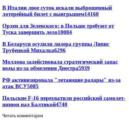
В Италии двое суток искали выброшенный
лотерейный билет с выигрышем
14160
Орден для Зеленского: в Польше требуют от
Туска завершить дело
10084
В Беларуси осудили лидера группы Ляпис
Трубецкой Михалка
6296
Молдова задействовала стратегический запас
воды из-за обмеления Днестра
5939
РФ активизировала "летающие радары" из-за
атак ВСУ
5085
Польские F-16 перехватили российский самолет-
шпион над Балтикой
4740
Читать комментарии