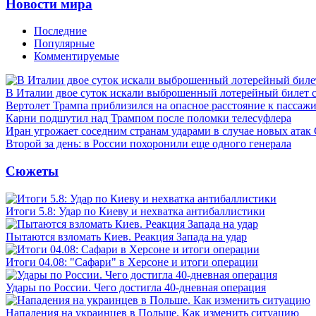
Новости мира
Последние
Популярные
Комментируемые
В Италии двое суток искали выброшенный лотерейный билет
Вертолет Трампа приблизился на опасное расстояние к пассаж
Карни подшутил над Трампом после поломки телесуфлера
Иран угрожает соседним странам ударами в случае новых ат
Второй за день: в России похоронили еще одного генерала
Сюжеты
Итоги 5.8: Удар по Киеву и нехватка антибаллистики
Пытаются взломать Киев. Реакция Запада на удар
Итоги 04.08: "Сафари" в Херсоне и итоги операции
Удары по России. Чего достигла 40-дневная операция
Нападения на украинцев в Польше. Как изменить ситуацию