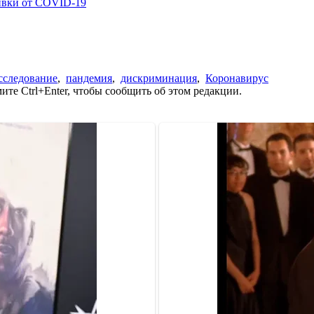
ивки от COVID-19
сследование
,
пандемия
,
дискриминация
,
Коронавирус
те Ctrl+Enter, чтобы сообщить об этом редакции.