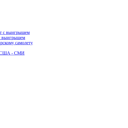
 с выигрышем
ирскому самолету
ак США - СМИ