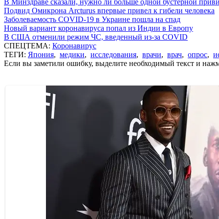
В Минздраве сказали, нужно ли больше одной бустерной прив
Подвид Омикрона Arcturus впервые привел к гибели человека
Заболеваемость COVID-19 в Украине пошла на спад
Новый вариант коронавируса попал из Индии в Европу
В США отменили режим ЧС, введенный из-за COVID
СПЕЦТЕМА:
Коронавирус
ТЕГИ:
Япония
,
медики
,
исследования
,
врачи
,
врач
,
опрос
,
и
Если вы заметили ошибку, выделите необходимый текст и нажми