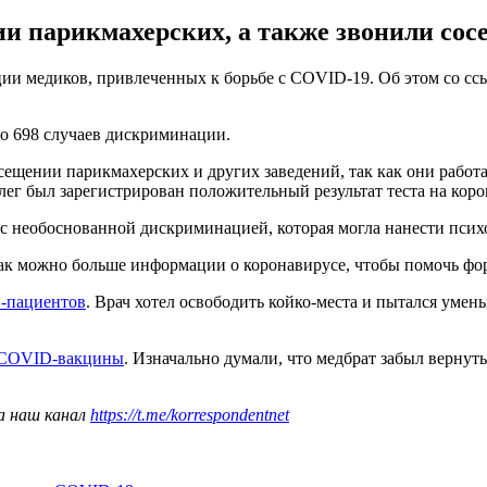
 парикмахерских, а также звонили сосе
ции медиков, привлеченных к борьбе с COVID-19. Об этом со 
но 698 случаев дискриминации.
сещении парикмахерских и других заведений, так как они рабо
лег был зарегистрирован положительный результат теста на коро
с необоснованной дискриминацией, которая могла нанести псих
как можно больше информации о коронавирусе, чтобы помочь фо
-пациентов
. Врач хотел освободить койко-места и пытался уме
з COVID-вакцины
. Изначально думали, что медбрат забыл вернуть
а наш канал
https://t.me/korrespondentnet