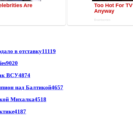
дало в отставку
11119
ies
9020
так ВСУ
4874
шпион над Балтикой
4657
цкой Михалка
4518
ктике
4187