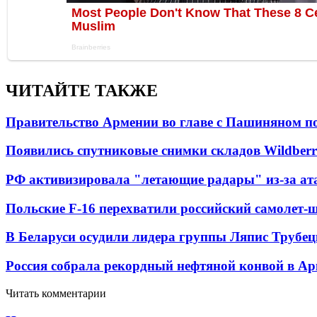
ЧИТАЙТЕ ТАКЖЕ
Правительство Армении во главе с Пашиняном по
Появились спутниковые снимки складов Wildberr
РФ активизировала "летающие радары" из-за а
Польские F-16 перехватили российский самолет-
В Беларуси осудили лидера группы Ляпис Трубе
Россия собрала рекордный нефтяной конвой в Ар
Читать комментарии