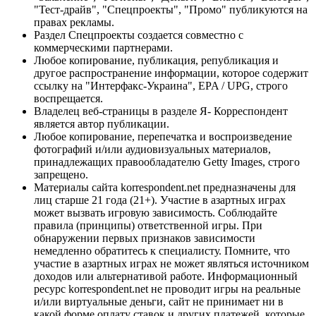
"Тест-драйв", "Спецпроекты", "Промо" публикуются на
правах рекламы.
Раздел Спецпроекты создается совместно с
коммерческими партнерами.
Любое копирование, публикация, републикация и
другое распространение информации, которое содержит
ссылку на "Интерфакс-Украина", EPA / UPG, строго
воспрещается.
Владелец веб-страницы в разделе Я- Корреспондент
является автор публикации.
Любое копирование, перепечатка и воспроизведение
фотографий и/или аудиовизуальных материалов,
принадлежащих правообладателю Getty Images, строго
запрещено.
Материалы сайта korrespondent.net предназначены для
лиц старше 21 года (21+). Участие в азартных играх
может вызвать игровую зависимость. Соблюдайте
правила (принципы) ответственной игры. При
обнаружении первых признаков зависимости
немедленно обратитесь к специалисту. Помните, что
участие в азартных играх не может являться источником
доходов или альтернативой работе. Информационный
ресурс korrespondent.net не проводит игры на реальные
и/или виртуальные деньги, сайт не принимает ни в
какой форме оплату ставок и других платежей, которые