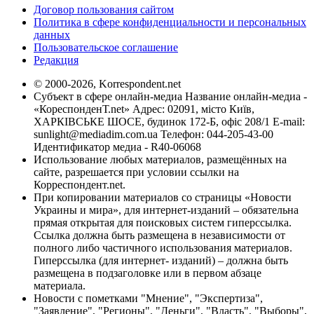
Договор пользования сайтом
Политика в сфере конфиденциальности и персональных
данных
Пользовательское соглашение
Редакция
© 2000-2026, Korrespondent.net
Субъект в сфере онлайн-медиа Название онлайн-медиа -
«КореспонденТ.net» Адрес: 02091, місто Київ,
ХАРКІВСЬКЕ ШОСЕ, будинок 172-Б, офіс 208/1 E-mail:
sunlight@mediadim.com.ua
Телефон: 044-205-43-00
Идентификатор медиа - R40-06068
Использование любых материалов, размещённых на
сайте, разрешается при условии ссылки на
Корреспондент.net.
При копировании материалов со страницы «Новости
Украины и мира», для интернет-изданий – обязательна
прямая открытая для поисковых систем гиперссылка.
Ссылка должна быть размещена в независимости от
полного либо частичного использования материалов.
Гиперссылка (для интернет- изданий) – должна быть
размещена в подзаголовке или в первом абзаце
материала.
Новости с пометками "Мнение", "Экспертиза",
"Заявление", "Регионы", "Деньги", "Власть", "Выборы",