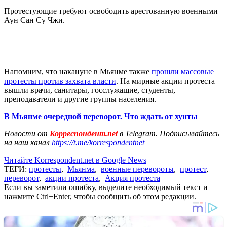
Протестующие требуют освободить арестованную военными
Аун Сан Су Чжи.
Напомним, что накануне в Мьянме также
прошли массовые
протесты против захвата власти
. На мирные акции протеста
вышли врачи, санитары, госслужащие, студенты,
преподаватели и другие группы населения.
В Мьянме очередной переворот. Что ждать от хунты
Новости от
Корреспондент.net
в Telegram. Подписывайтесь
на наш канал
https://t.me/korrespondentnet
Читайте Korrespondent.net в Google News
ТЕГИ:
протесты
,
Мьянма
,
военные перевороты
,
протест
,
переворот
,
акции протеста
,
Акция протеста
Если вы заметили ошибку, выделите необходимый текст и
нажмите Ctrl+Enter, чтобы сообщить об этом редакции.