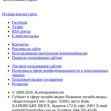
Полная версия сайта
Facebook
Twitter
RSS-ленты
E-mail рассылка
Контакты
Реклама на сайте
Использование материалов korrespondent.net
Правила пользования сайтом
Договор пользования сайтом
Политика в сфере конфиденциальности и персональных
данных
Пользовательское соглашение
Редакция
© 2000-2026, Korrespondent.net
Субъект в сфере онлайн-медиа Название онлайн-медиа -
«КореспонденТ.net» Адрес: 02091, місто Київ,
ХАРКІВСЬКЕ ШОСЕ, будинок 172-Б, офіс 208/1 E-mail:
sunlight@mediadim.com.ua
Телефон: 044-205-43-00