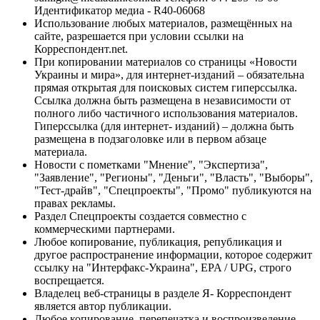
Идентификатор медиа - R40-06068
Использование любых материалов, размещённых на
сайте, разрешается при условии ссылки на
Корреспондент.net.
При копировании материалов со страницы «Новости
Украины и мира», для интернет-изданий – обязательна
прямая открытая для поисковых систем гиперссылка.
Ссылка должна быть размещена в независимости от
полного либо частичного использования материалов.
Гиперссылка (для интернет- изданий) – должна быть
размещена в подзаголовке или в первом абзаце
материала.
Новости с пометками "Мнение", "Экспертиза",
"Заявление", "Регионы", "Деньги", "Власть", "Выборы",
"Тест-драйв", "Спецпроекты", "Промо" публикуются на
правах рекламы.
Раздел Спецпроекты создается совместно с
коммерческими партнерами.
Любое копирование, публикация, републикация и
другое распространение информации, которое содержит
ссылку на "Интерфакс-Украина", EPA / UPG, строго
воспрещается.
Владелец веб-страницы в разделе Я- Корреспондент
является автор публикации.
Любое копирование, перепечатка и воспроизведение