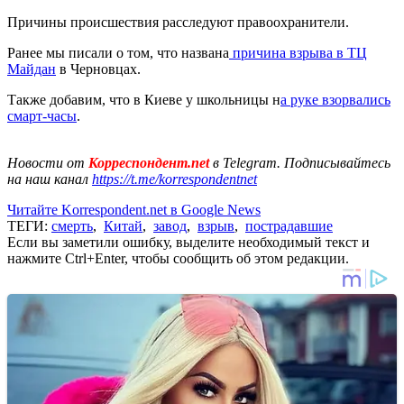
Причины происшествия расследуют правоохранители.
Ранее мы писали о том, что названа
причина взрыва в ТЦ
Майдан
в Черновцах.
Также добавим, что в Киеве у школьницы н
а руке взорвались
смарт-часы
.
Новости от
Корреспондент.net
в Telegram. Подписывайтесь
на наш канал
https://t.me/korrespondentnet
Читайте Korrespondent.net в Google News
ТЕГИ:
смерть
,
Китай
,
завод
,
взрыв
,
пострадавшие
Если вы заметили ошибку, выделите необходимый текст и
нажмите Ctrl+Enter, чтобы сообщить об этом редакции.