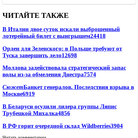
ЧИТАЙТЕ ТАКЖЕ
В Италии двое суток искали выброшенный
лотерейный билет с выигрышем
24418
Орден для Зеленского: в Польше требуют от
Туска завершить дело
12698
Молдова задействовала стратегический запас
воды из-за обмеления Днестра
7574
Сюжет
Банкет генералов. Последствия взрыва в
Москве
6919
В Беларуси осудили лидера группы Ляпис
Трубецкой Михалка
4856
В РФ горит очередной склад Wildberries
3904
Читать комментарии