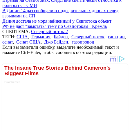
Взрывы на Севпотоках: следствие скептически относится к
роли яхты - СМИ
В Дании 14 раз сообщали о подозрительных дронах перед
взрывами на СП
Дания достала из моря найденный у Севпотока объект
РФ не даст "замотать" тему по Севпотокам - Кремль
СПЕЦТЕМА:
Северный поток-2
ТЕГИ:
США
,
Германия
,
Байден
,
Северный поток
,
санкции
,
сенат
,
Сенат США
,
Джо Байден
,
газопровод
Если вы заметили ошибку, выделите необходимый текст и
нажмите Ctrl+Enter, чтобы сообщить об этом редакции.