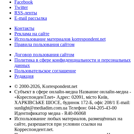
Facebook
Twitter
RSS-ленты
E-mail рассылка
Контакты
Реклама на сайте
Использование материалов korrespondent.net
Правила пользования сайтом
Договор пользования сайтом
Политика в сфере конфиденциальности и персональных
данных
Пользовательское соглашение
Редакция
© 2000-2026, Korrespondent.net
Субъект в сфере онлайн-медиа Название онлайн-медиа -
«КореспонденТ.net» Адрес: 02091, місто Київ,
ХАРКІВСЬКЕ ШОСЕ, будинок 172-Б, офіс 208/1 E-mail:
sunlight@mediadim.com.ua
Телефон: 044-205-43-00
Идентификатор медиа - R40-06068
Использование любых материалов, размещённых на
сайте, разрешается при условии ссылки на
Корреспондент.net.