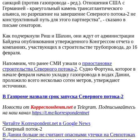
санкций (против газопровода - ред.). Отношения США с
Германией - краеугольный камень трансатлантического
альянса, но разрешение на завершение Северного потока-2 не
конструктивный путь для этого партнерства", - сказано в
письме сенаторов.
Как подчеркнули Риш и Шахин, они ждут от администрации
Байдена опубликования утвержденного Конгрессом отчета о
компаниях, участвующих в строительстве трубопровода, до 16
февраля.
Напомним, что ранее СМИ узнали о
приостановке
строительства Северного потока-2
. Судно Фортуна, которое в
начале февраля начало укладку газопровода в водах Дании,
проложило всего несколько сотен метров, утверждают
источники.
В Газпроме назвали срок запуска Северного потока-2
Новости от
Корреспондент.net
в Telegram. Подписывайтесь
на наш канал
https://t.me/korrespondentnet
Читайте Korrespondent.net в Google News
Северный поток-2
В Дании больше не считают опасными утечки на Севпотоках