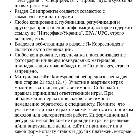
"Тест-драйв", "Спецпроекты", "Промо" публикуются на
правах рекламы.
Раздел Спецпроекты создается совместно с
коммерческими партнерами.
Любое копирование, публикация, републикация и
другое распространение информации, которое содержит
ссылку на "Интерфакс-Украина", EPA / UPG, строго
воспрещается.
Владелец веб-страницы в разделе Я- Корреспондент
является автор публикации.
Любое копирование, перепечатка и воспроизведение
фотографий и/или аудиовизуальных материалов,
принадлежащих правообладателю Getty Images, строго
запрещено.
Материалы сайта korrespondent.net предназначены для
лиц старше 21 года (21+). Участие в азартных играх
может вызвать игровую зависимость. Соблюдайте
правила (принципы) ответственной игры. При
обнаружении первых признаков зависимости
немедленно обратитесь к специалисту. Помните, что
участие в азартных играх не может являться источником
доходов или альтернативой работе. Информационный
ресурс korrespondent.net не проводит игры на реальные
и/или виртуальные деньги, сайт не принимает ни в
какой форме оплату ставок и других платежей, которые