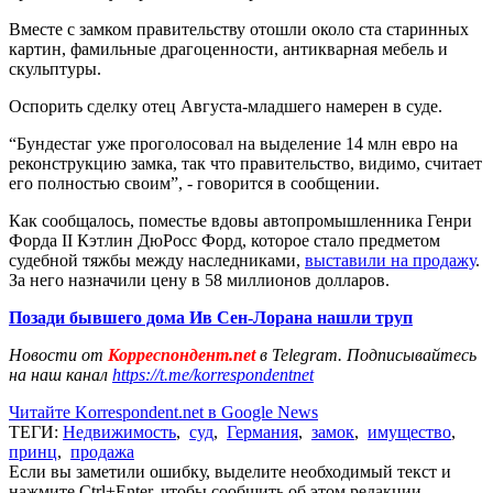
Вместе с замком правительству отошли около ста старинных
картин, фамильные драгоценности, антикварная мебель и
скульптуры.
Оспорить сделку отец Августа-младшего намерен в суде.
“Бундестаг уже проголосовал на выделение 14 млн евро на
реконструкцию замка, так что правительство, видимо, считает
его полностью своим”, - говорится в сообщении.
Как сообщалось, поместье вдовы автопромышленника Генри
Форда II Кэтлин ДюРосс Форд, которое стало предметом
судебной тяжбы между наследниками,
выставили на продажу
.
За него назначили цену в 58 миллионов долларов.
Позади бывшего дома Ив Сен-Лорана нашли труп
Новости от
Корреспондент.net
в Telegram. Подписывайтесь
на наш канал
https://t.me/korrespondentnet
Читайте Korrespondent.net в Google News
ТЕГИ:
Недвижимость
,
суд
,
Германия
,
замок
,
имущество
,
принц
,
продажа
Если вы заметили ошибку, выделите необходимый текст и
нажмите Ctrl+Enter, чтобы сообщить об этом редакции.