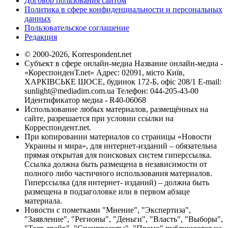
Договор пользования сайтом
Политика в сфере конфиденциальности и персональных
данных
Пользовательское соглашение
Редакция
© 2000-2026, Korrespondent.net
Субъект в сфере онлайн-медиа Название онлайн-медиа -
«КореспонденТ.net» Адрес: 02091, місто Київ,
ХАРКІВСЬКЕ ШОСЕ, будинок 172-Б, офіс 208/1 E-mail:
sunlight@mediadim.com.ua
Телефон: 044-205-43-00
Идентификатор медиа - R40-06068
Использование любых материалов, размещённых на
сайте, разрешается при условии ссылки на
Корреспондент.net.
При копировании материалов со страницы «Новости
Украины и мира», для интернет-изданий – обязательна
прямая открытая для поисковых систем гиперссылка.
Ссылка должна быть размещена в независимости от
полного либо частичного использования материалов.
Гиперссылка (для интернет- изданий) – должна быть
размещена в подзаголовке или в первом абзаце
материала.
Новости с пометками "Мнение", "Экспертиза",
"Заявление", "Регионы", "Деньги", "Власть", "Выборы",