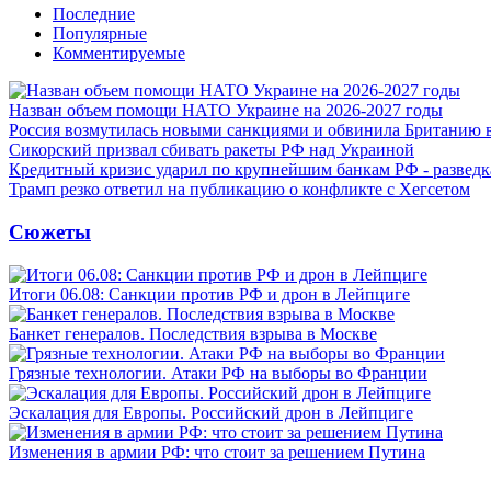
Последние
Популярные
Комментируемые
Назван объем помощи НАТО Украине на 2026-2027 годы
Россия возмутилась новыми санкциями и обвинила Британию 
Сикорский призвал сбивать ракеты РФ над Украиной
Кредитный кризис ударил по крупнейшим банкам РФ - разведк
Трамп резко ответил на публикацию о конфликте с Хегсетом
Сюжеты
Итоги 06.08: Санкции против РФ и дрон в Лейпциге
Банкет генералов. Последствия взрыва в Москве
Грязные технологии. Атаки РФ на выборы во Франции
Эскалация для Европы. Российский дрон в Лейпциге
Изменения в армии РФ: что стоит за решением Путина