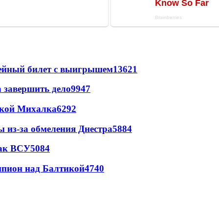
рейный билет с выигрышем
13621
а завершить дело
9947
цкой Михалка
6292
ы из-за обмеления Днестра
5884
так ВСУ
5084
шпион над Балтикой
4740