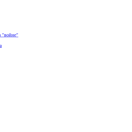
в "войне"
а