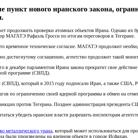
ие пункт нового иранского закона, огр
.
т продолжить проверки атомных объектов Ирана. Однако их бу
ор МАГАТЭ Рафаэль Гросси по итогам переговоров в Тегеране.
уто временное техническое согласие. МАГАТЭ продолжит необхо
но достигнутому соглашению, агентство продолжит такой монит
ого в декабре парламентом Ирана закона прекратит свое действи
ной программе (СВПД).
(СВПД), который в 2015 году подписали Иран, а также США, Ро
агов по ограничению своей ядерной программы в обмен на отм
анкции против Тегерана. Позднее администрация президента С
таться убедить иранские власти разрешить инспекторам агентс
во металлического урана
, который может использоваться для п
ана были произведены на ядерном объекте в городе Исфахан.