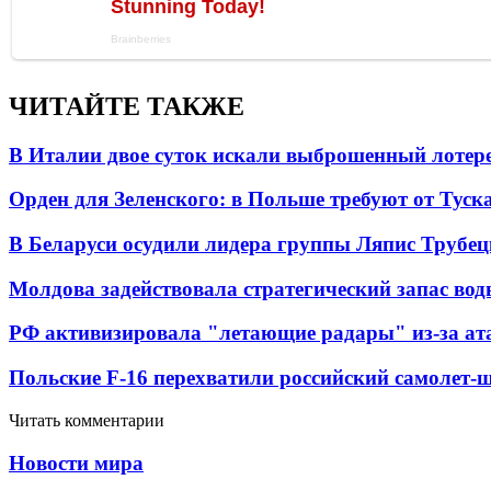
ЧИТАЙТЕ ТАКЖЕ
В Италии двое суток искали выброшенный лоте
Орден для Зеленского: в Польше требуют от Туск
В Беларуси осудили лидера группы Ляпис Трубе
Молдова задействовала стратегический запас вод
РФ активизировала "летающие радары" из-за а
Польские F-16 перехватили российский самолет-
Читать комментарии
Новости мира