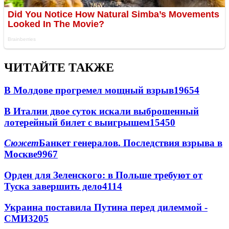
ЧИТАЙТЕ ТАКЖЕ
В Молдове прогремел мощный взрыв
19654
В Италии двое суток искали выброшенный
лотерейный билет с выигрышем
15450
Сюжет
Банкет генералов. Последствия взрыва в
Москве
9967
Орден для Зеленского: в Польше требуют от
Туска завершить дело
4114
Украина поставила Путина перед дилеммой -
СМИ
3205