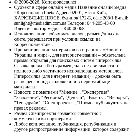
© 2000-2026, Korrespondent.net
Субъект в сфере онлайн-медиа Название онлайн-медиа -
«КореспонденТ.net» Адрес: 02091, місто Київ,
ХАРКІВСЬКЕ ШОСЕ, будинок 172-Б, офіс 208/1 E-mail:
sunlight@mediadim.com.ua
Телефон: 044-205-43-00
Идентификатор медиа - R40-06068
Использование любых материалов, размещённых на
сайте, разрешается при условии ссылки на
Корреспондент.net.
При копировании материалов со страницы «Новости
Украины и мира», для интернет-изданий – обязательна
прямая открытая для поисковых систем гиперссылка.
Ссылка должна быть размещена в независимости от
полного либо частичного использования материалов.
Гиперссылка (для интернет- изданий) – должна быть
размещена в подзаголовке или в первом абзаце
материала.
Новости с пометками "Мнение", "Экспертиза",
"Заявление", "Регионы", "Деньги", "Власть", "Выборы",
"Тест-драйв", "Спецпроекты", "Промо" публикуются на
правах рекламы.
Раздел Спецпроекты создается совместно с
коммерческими партнерами.
Любое копирование, публикация, републикация и
другое распространение информации, которое содержит