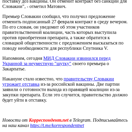
поставку доз вакцины. Он отменит контракт без санкций для
Словакии", - отметил Матович.
Премьер Словакии сообщил, что получил предложение
отменить подписанный 27 февраля контракт в среду вечером.
По его словам, он уведомит об этом участников
правительственной коалиции, часть которых выступила
против приобретения препарата, а также обратится к
словацкой общественности с предложением высказаться по
поводу необходимости для республики Спутника V.
Напомним, сегодня
МИД Словакии извинился перед
Украиной за неуместную "шутку"
своего премьера о
Закарпатье.
Накануне стало известно, что
правительству Словакии
угрожает отставка
из-за российской вакцины. Две партии
заявили о готовности выхода из правящей коалиции из-за
закупки препарата. Если это случится, правительство должно
будет уйти в отставку.
Новости от
Корреспондент.net
в Telegram. Подписывайтесь
на наш канал
https://t.me/korrespondentnet