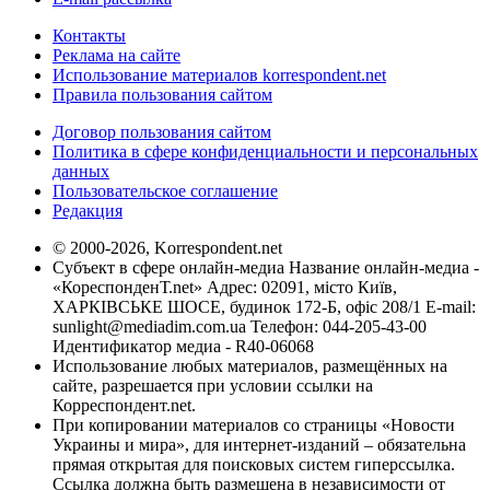
Контакты
Реклама на сайте
Использование материалов korrespondent.net
Правила пользования сайтом
Договор пользования сайтом
Политика в сфере конфиденциальности и персональных
данных
Пользовательское соглашение
Редакция
© 2000-2026, Korrespondent.net
Субъект в сфере онлайн-медиа Название онлайн-медиа -
«КореспонденТ.net» Адрес: 02091, місто Київ,
ХАРКІВСЬКЕ ШОСЕ, будинок 172-Б, офіс 208/1 E-mail:
sunlight@mediadim.com.ua
Телефон: 044-205-43-00
Идентификатор медиа - R40-06068
Использование любых материалов, размещённых на
сайте, разрешается при условии ссылки на
Корреспондент.net.
При копировании материалов со страницы «Новости
Украины и мира», для интернет-изданий – обязательна
прямая открытая для поисковых систем гиперссылка.
Ссылка должна быть размещена в независимости от