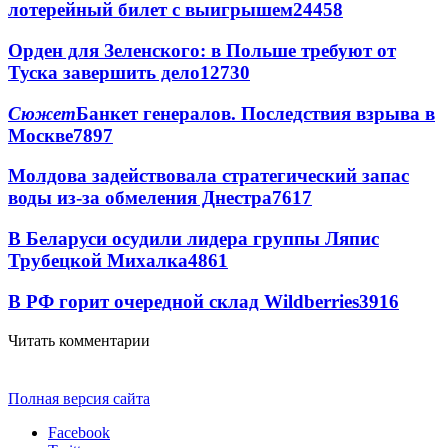
лотерейный билет с выигрышем
24458
Орден для Зеленского: в Польше требуют от
Туска завершить дело
12730
Сюжет
Банкет генералов. Последствия взрыва в
Москве
7897
Молдова задействовала стратегический запас
воды из-за обмеления Днестра
7617
В Беларуси осудили лидера группы Ляпис
Трубецкой Михалка
4861
В РФ горит очередной склад Wildberries
3916
Читать комментарии
Полная версия сайта
Facebook