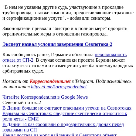
"В нем не указаны другие суда, участвующие в прокладке
трубопровода, а также компании, предоставляющие страховые
и сертификационные услуги", - добавили сенаторы.
Законодатели призвали "быстро и в полной мере" одобрить
ограничительные меры в отношении газопровода.
Эксперт назвал условия завершения Севпотока-2
Как сообщалось ранее, Германия объяснила
невозможность
отказа от СП-2
. В случае остановки проекта Берлин может
столкнуться с исками о возмещении ущерба в международных
арбитражных судах.
Новости от
Корреспондент.net
в Telegram. Подписывайтесь
на наш канал
https://t.me/korrespondentnet
Читайте Korrespondent.net в Google News
Северный поток-2
В Дании больше не считают опасными утечки на Севпотоках
Взрывы на Севпотоках: следствие скептически относится к
роли яхты - СМИ
В Дании 14 раз сообщали о подозрительных дронах перед
взрывами на СП
Дания достала из моря найденный у Севпотока объект