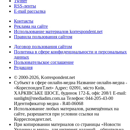
Twitter
RSS-ленты
E-mail рассылка
Контакты
Реклама на сайте
Использование материалов korrespondent.net
Правила пользования сайтом
Договор пользования сайтом
Политика в сфере конфиденциальности и персональных
данных
Пользовательское соглашение
Редакция
© 2000-2026, Korrespondent.net
Субъект в сфере онлайн-медиа Название онлайн-медиа -
«КореспонденТ.net» Адрес: 02091, місто Київ,
ХАРКІВСЬКЕ ШОСЕ, будинок 172-Б, офіс 208/1 E-mail:
sunlight@mediadim.com.ua
Телефон: 044-205-43-00
Идентификатор медиа - R40-06068
Использование любых материалов, размещённых на
сайте, разрешается при условии ссылки на
Корреспондент.net.
При копировании материалов со страницы «Новости
Украины и мира», для интернет-изданий – обязательна