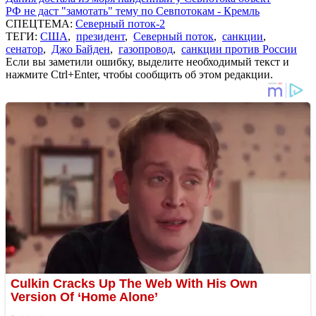
РФ не даст "замотать" тему по Севпотокам - Кремль
СПЕЦТЕМА:
Северный поток-2
ТЕГИ:
США
,
президент
,
Северный поток
,
санкции
,
сенатор
,
Джо Байден
,
газопровод
,
санкции против России
Если вы заметили ошибку, выделите необходимый текст и
нажмите Ctrl+Enter, чтобы сообщить об этом редакции.