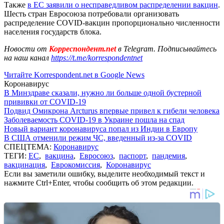
Также
в ЕС заявили о несправедливом распределении вакцин
.
Шесть стран Евросоюза потребовали организовать
распределение COVID-вакцин пропорционально численности
населения государств блока.
Новости от
Корреспондент.net
в Telegram. Подписывайтесь
на наш канал
https://t.me/korrespondentnet
Читайте Korrespondent.net в Google News
Коронавирус
В Минздраве сказали, нужно ли больше одной бустерной
прививки от COVID-19
Подвид Омикрона Arcturus впервые привел к гибели человека
Заболеваемость COVID-19 в Украине пошла на спад
Новый вариант коронавируса попал из Индии в Европу
В США отменили режим ЧС, введенный из-за COVID
СПЕЦТЕМА:
Коронавирус
ТЕГИ:
ЕС
,
вакцина
,
Евросоюз
,
паспорт
,
пандемия
,
вакцинация
,
Еврокомиссия
,
Коронавирус
Если вы заметили ошибку, выделите необходимый текст и
нажмите Ctrl+Enter, чтобы сообщить об этом редакции.