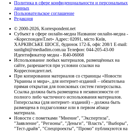
Политика в сфере конфиденциальности и персональных
данных
Пользовательское соглашение
Редакция
© 2000-2026, Korrespondent.net
Субъект в сфере онлайн-медиа Название онлайн-медиа -
«КореспонденТ.net» Адрес: 02091, місто Київ,
ХАРКІВСЬКЕ ШОСЕ, будинок 172-Б, офіс 208/1 E-mail:
sunlight@mediadim.com.ua
Телефон: 044-205-43-00
Идентификатор медиа - R40-06068
Использование любых материалов, размещённых на
сайте, разрешается при условии ссылки на
Корреспондент.net.
При копировании материалов со страницы «Новости
Украины и мира», для интернет-изданий – обязательна
прямая открытая для поисковых систем гиперссылка.
Ссылка должна быть размещена в независимости от
полного либо частичного использования материалов.
Гиперссылка (для интернет- изданий) – должна быть
размещена в подзаголовке или в первом абзаце
материала.
Новости с пометками "Мнение", "Экспертиза",
"Заявление", "Регионы", "Деньги", "Власть", "Выборы",
"Тест-драйв", "Спецпроекты", "Промо" публикуются на