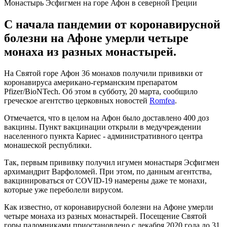
Монастырь Эсфигмен на горе Афон в северной Греции
С начала пандемии от коронавирусной
болезни на Афоне умерли четыре
монаха из разных монастырей.
На Святой горе Афон 36 монахов получили прививки от
коронавируса американо-германским препаратом
Pfizer/BioNTech. Об этом в субботу, 20 марта, сообщило
греческое агентство церковных новостей
Romfea
.
Отмечается, что в целом на Афон было доставлено 400 доз
вакцины. Пункт вакцинации открыли в медучреждении
населенного пункта Кариес - административного центра
монашеской республики.
Так, первым прививку получил игумен монастыря Эсфигмен
архимандрит Варфоломей. При этом, по данным агентства,
вакцинироваться от COVID-19 намерены даже те монахи,
которые уже переболели вирусом.
Как известно, от коронавирусной болезни на Афоне умерли
четыре монаха из разных монастырей. Посещение Святой
горы паломниками приостановлено с декабря 2020 года до 31