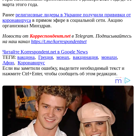
марта этого года.
Ранее
религиозные лидеры в Украине получили прививки от
коронавируса
в прямом эфире в социальной сети. Акцию
организовал Минздрав.
Новости от
Корреспондент.net
в Telegram. Подписывайтесь
на наш канал
https://t.me/korrespondentnet
Читайте Korrespondent.net в Google News
ТЕГИ:
вакцина
,
Греция
,
монах
,
вакцинация
,
монахи
,
Афон
,
Коронавирус
Если вы заметили ошибку, выделите необходимый текст и
нажмите Ctrl+Enter, чтобы сообщить об этом редакции.