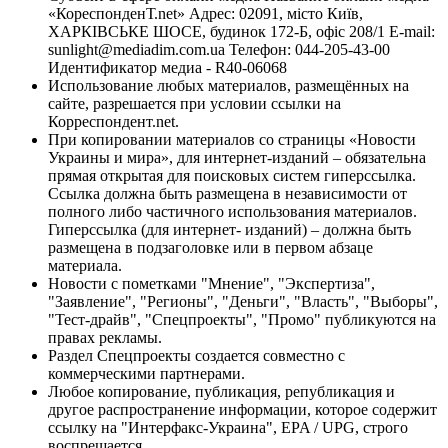
«КореспонденТ.net» Адрес: 02091, місто Київ,
ХАРКІВСЬКЕ ШОСЕ, будинок 172-Б, офіс 208/1 E-mail:
sunlight@mediadim.com.ua
Телефон: 044-205-43-00
Идентификатор медиа - R40-06068
Использование любых материалов, размещённых на
сайте, разрешается при условии ссылки на
Корреспондент.net.
При копировании материалов со страницы «Новости
Украины и мира», для интернет-изданий – обязательна
прямая открытая для поисковых систем гиперссылка.
Ссылка должна быть размещена в независимости от
полного либо частичного использования материалов.
Гиперссылка (для интернет- изданий) – должна быть
размещена в подзаголовке или в первом абзаце
материала.
Новости с пометками "Мнение", "Экспертиза",
"Заявление", "Регионы", "Деньги", "Власть", "Выборы",
"Тест-драйв", "Спецпроекты", "Промо" публикуются на
правах рекламы.
Раздел Спецпроекты создается совместно с
коммерческими партнерами.
Любое копирование, публикация, републикация и
другое распространение информации, которое содержит
ссылку на "Интерфакс-Украина", EPA / UPG, строго
воспрещается.