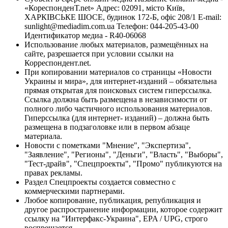
«КореспонденТ.net» Адрес: 02091, місто Київ,
ХАРКІВСЬКЕ ШОСЕ, будинок 172-Б, офіс 208/1 E-mail:
sunlight@mediadim.com.ua
Телефон: 044-205-43-00
Идентификатор медиа - R40-06068
Использование любых материалов, размещённых на
сайте, разрешается при условии ссылки на
Корреспондент.net.
При копировании материалов со страницы «Новости
Украины и мира», для интернет-изданий – обязательна
прямая открытая для поисковых систем гиперссылка.
Ссылка должна быть размещена в независимости от
полного либо частичного использования материалов.
Гиперссылка (для интернет- изданий) – должна быть
размещена в подзаголовке или в первом абзаце
материала.
Новости с пометками "Мнение", "Экспертиза",
"Заявление", "Регионы", "Деньги", "Власть", "Выборы",
"Тест-драйв", "Спецпроекты", "Промо" публикуются на
правах рекламы.
Раздел Спецпроекты создается совместно с
коммерческими партнерами.
Любое копирование, публикация, републикация и
другое распространение информации, которое содержит
ссылку на "Интерфакс-Украина", EPA / UPG, строго
воспрещается.