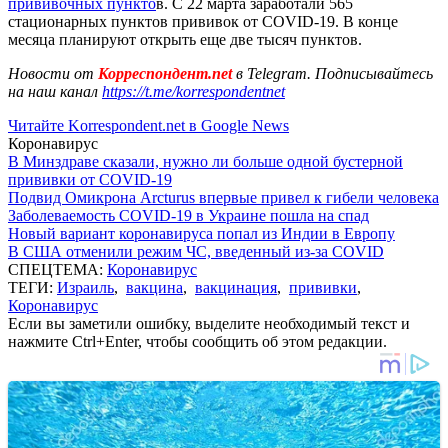
прививочных пункто
в. С 22 марта заработали 565
стационарных пунктов прививок от COVID-19. В конце
месяца планируют открыть еще две тысяч пунктов.
Новости от
Корреспондент.net
в Telegram. Подписывайтесь
на наш канал
https://t.me/korrespondentnet
Читайте Korrespondent.net в Google News
Коронавирус
В Минздраве сказали, нужно ли больше одной бустерной
прививки от COVID-19
Подвид Омикрона Arcturus впервые привел к гибели человека
Заболеваемость COVID-19 в Украине пошла на спад
Новый вариант коронавируса попал из Индии в Европу
В США отменили режим ЧС, введенный из-за COVID
СПЕЦТЕМА:
Коронавирус
ТЕГИ:
Израиль
,
вакцина
,
вакцинация
,
прививки
,
Коронавирус
Если вы заметили ошибку, выделите необходимый текст и
нажмите Ctrl+Enter, чтобы сообщить об этом редакции.