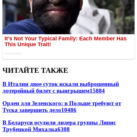
ЧИТАЙТЕ ТАКЖЕ
В Италии двое суток искали выброшенный
лотерейный билет с выигрышем
15884
Орден для Зеленского: в Польше требуют от
Туска завершить дело
10486
В Беларуси осудили лидера группы Ляпис
Трубецкой Михалка
6308