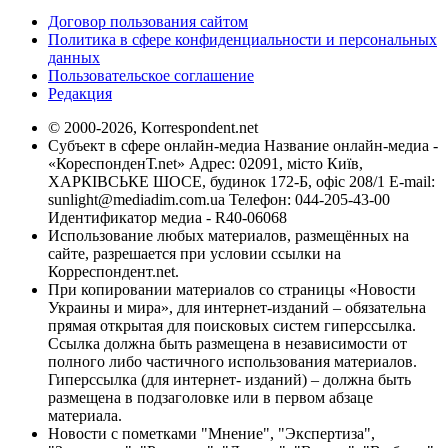
Договор пользования сайтом
Политика в сфере конфиденциальности и персональных
данных
Пользовательское соглашение
Редакция
© 2000-2026, Korrespondent.net
Субъект в сфере онлайн-медиа Название онлайн-медиа -
«КореспонденТ.net» Адрес: 02091, місто Київ,
ХАРКІВСЬКЕ ШОСЕ, будинок 172-Б, офіс 208/1 E-mail:
sunlight@mediadim.com.ua
Телефон: 044-205-43-00
Идентификатор медиа - R40-06068
Использование любых материалов, размещённых на
сайте, разрешается при условии ссылки на
Корреспондент.net.
При копировании материалов со страницы «Новости
Украины и мира», для интернет-изданий – обязательна
прямая открытая для поисковых систем гиперссылка.
Ссылка должна быть размещена в независимости от
полного либо частичного использования материалов.
Гиперссылка (для интернет- изданий) – должна быть
размещена в подзаголовке или в первом абзаце
материала.
Новости с пометками "Мнение", "Экспертиза",