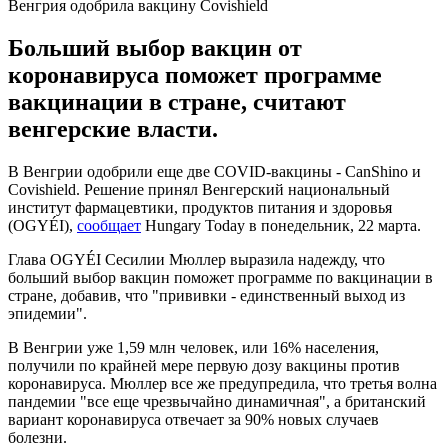
Венгрия одобрила вакцину Covishield
Больший выбор вакцин от
коронавируса поможет программе
вакцинации в стране, считают
венгерские власти.
В Венгрии одобрили еще две COVID-вакцины - CanShino и
Covishield. Решение принял Венгерский национальный
институт фармацевтики, продуктов питания и здоровья
(OGYÉI),
сообщает
Hungary Today в понедельник, 22 марта.
Глава OGYÉI Сесилии Мюллер выразила надежду, что
больший выбор вакцин поможет программе по вакцинации в
стране, добавив, что "прививки - единственный выход из
эпидемии".
В Венгрии уже 1,59 млн человек, или 16% населения,
получили по крайней мере первую дозу вакцины против
коронавируса. Мюллер все же предупредила, что третья волна
пандемии "все еще чрезвычайно динамичная", а британский
вариант коронавируса отвечает за 90% новых случаев
болезни.