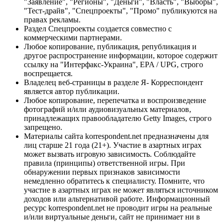
"Заявление", "Регионы", "Деньги", "Власть", "Выборы",
"Тест-драйв", "Спецпроекты", "Промо" публикуются на
правах рекламы.
Раздел Спецпроекты создается совместно с
коммерческими партнерами.
Любое копирование, публикация, републикация и
другое распространение информации, которое содержит
ссылку на "Интерфакс-Украина", EPA / UPG, строго
воспрещается.
Владелец веб-страницы в разделе Я- Корреспондент
является автор публикации.
Любое копирование, перепечатка и воспроизведение
фотографий и/или аудиовизуальных материалов,
принадлежащих правообладателю Getty Images, строго
запрещено.
Материалы сайта korrespondent.net предназначены для
лиц старше 21 года (21+). Участие в азартных играх
может вызвать игровую зависимость. Соблюдайте
правила (принципы) ответственной игры. При
обнаружении первых признаков зависимости
немедленно обратитесь к специалисту. Помните, что
участие в азартных играх не может являться источником
доходов или альтернативой работе. Информационный
ресурс korrespondent.net не проводит игры на реальные
и/или виртуальные деньги, сайт не принимает ни в