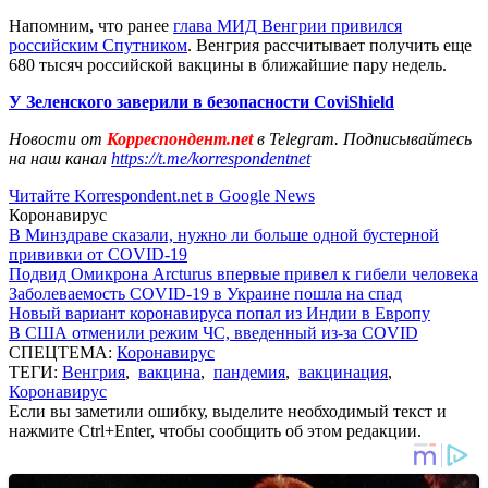
Напомним, что ранее
глава МИД Венгрии привился
российским Спутником
. Венгрия рассчитывает получить еще
680 тысяч российской вакцины в ближайшие пару недель.
У Зеленского заверили в безопасности CoviShield
Новости от
Корреспондент.net
в Telegram. Подписывайтесь
на наш канал
https://t.me/korrespondentnet
Читайте Korrespondent.net в Google News
Коронавирус
В Минздраве сказали, нужно ли больше одной бустерной
прививки от COVID-19
Подвид Омикрона Arcturus впервые привел к гибели человека
Заболеваемость COVID-19 в Украине пошла на спад
Новый вариант коронавируса попал из Индии в Европу
В США отменили режим ЧС, введенный из-за COVID
СПЕЦТЕМА:
Коронавирус
ТЕГИ:
Венгрия
,
вакцина
,
пандемия
,
вакцинация
,
Коронавирус
Если вы заметили ошибку, выделите необходимый текст и
нажмите Ctrl+Enter, чтобы сообщить об этом редакции.