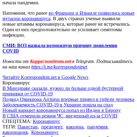
начала пандемии.
Напомним, что ранее
во Франции и Израиле появились новые
мутации коронавируса
. В двух странах ученые выявили
новые штаммы коронавируса, которые ранее не встречались.
Один из них предположительно не усиливает симптомы
инфекции.
СМИ: ВОЗ назвала возможную причину появления
COVID
Новости от
Корреспондент.net
в Telegram. Подписывайтесь
на наш канал
https://t.me/korrespondentnet
Читайте Korrespondent.net в Google News
Коронавирус
В Минздраве сказали, нужно ли больше одной бустерной
прививки от COVID-19
Подвид Омикрона Arcturus впервые привел к гибели человека
Заболеваемость COVID-19 в Украине пошла на спад
Новый вариант коронавируса попал из Индии в Европу
В США отменили режим ЧС, введенный из-за COVID
СПЕЦТЕМА:
Коронавирус
ТЕГИ:
Пакистан
,
президент
,
вакцина
,
пандемия
,
вакцинация
,
Коронавирус