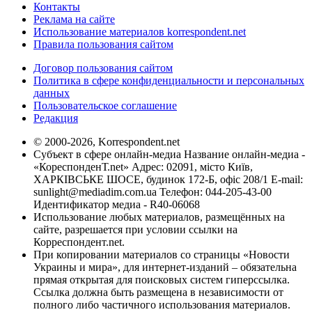
Контакты
Реклама на сайте
Использование материалов korrespondent.net
Правила пользования сайтом
Договор пользования сайтом
Политика в сфере конфиденциальности и персональных
данных
Пользовательское соглашение
Редакция
© 2000-2026, Korrespondent.net
Субъект в сфере онлайн-медиа Название онлайн-медиа -
«КореспонденТ.net» Адрес: 02091, місто Київ,
ХАРКІВСЬКЕ ШОСЕ, будинок 172-Б, офіс 208/1 E-mail:
sunlight@mediadim.com.ua
Телефон: 044-205-43-00
Идентификатор медиа - R40-06068
Использование любых материалов, размещённых на
сайте, разрешается при условии ссылки на
Корреспондент.net.
При копировании материалов со страницы «Новости
Украины и мира», для интернет-изданий – обязательна
прямая открытая для поисковых систем гиперссылка.
Ссылка должна быть размещена в независимости от
полного либо частичного использования материалов.