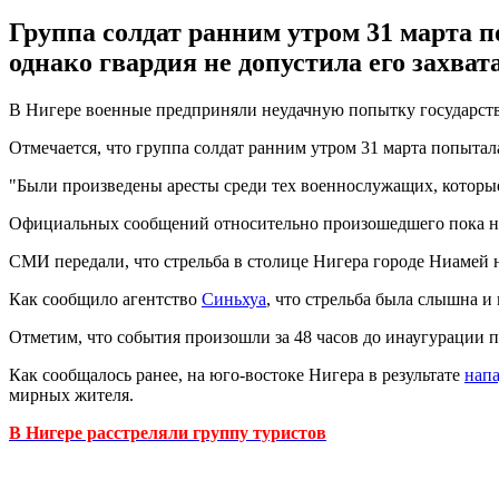
Группа солдат ранним утром 31 марта 
однако гвардия не допустила его захвата
В Нигере военные предприняли неудачную попытку государств
Отмечается, что группа солдат ранним утром 31 марта попытала
"Были произведены аресты среди тех военнослужащих, которые
Официальных сообщений относительно произошедшего пока не
СМИ передали, что стрельба в столице Нигера городе Ниамей на
Как сообщило агентство
Синьхуа
, что стрельба была слышна и
Отметим, что события произошли за 48 часов до инаугурации 
Как сообщалось ранее, на юго-востоке Нигера в результате
напа
мирных жителя.
В Нигере расстреляли группу туристов