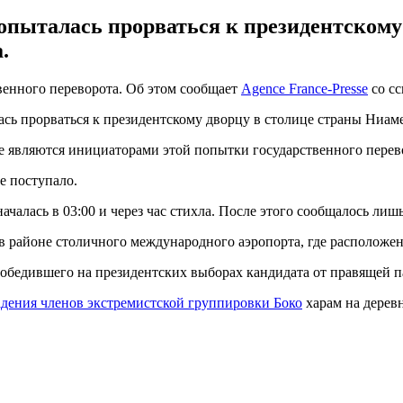
попыталась прорваться к президентскому
.
енного переворота. Об этом сообщает
Agence France-Presse
со сс
сь прорваться к президентскому дворцу в столице страны Ниамей
 являются инициаторами этой попытки государственного перево
 поступало.
чалась в 03:00 и через час стихла. После этого сообщалось лишь
 в районе столичного международного аэропорта, где расположе
победившего на президентских выборах кандидата от правящей 
дения членов экстремистской группировки Боко
харам на дерев