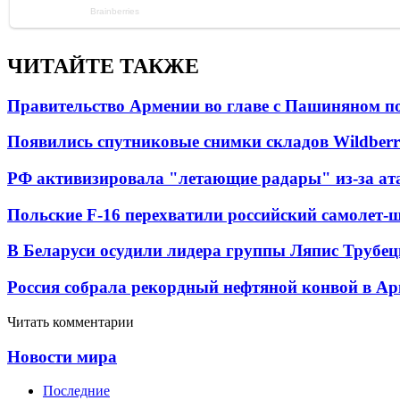
ЧИТАЙТЕ ТАКЖЕ
Правительство Армении во главе с Пашиняном по
Появились спутниковые снимки складов Wildberr
РФ активизировала "летающие радары" из-за а
Польские F-16 перехватили российский самолет-
В Беларуси осудили лидера группы Ляпис Трубе
Россия собрала рекордный нефтяной конвой в Ар
Читать комментарии
Новости мира
Последние