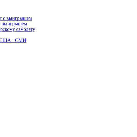
 с выигрышем
ирскому самолету
ак США - СМИ