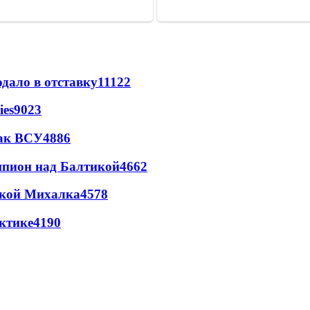
дало в отставку
11122
ies
9023
так ВСУ
4886
шпион над Балтикой
4662
цкой Михалка
4578
ктике
4190