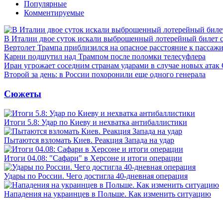
Популярные
Комментируемые
В Италии двое суток искали выброшенный лотерейный билет
Вертолет Трампа приблизился на опасное расстояние к пассаж
Карни подшутил над Трампом после поломки телесуфлера
Иран угрожает соседним странам ударами в случае новых ат
Второй за день: в России похоронили еще одного генерала
Сюжеты
Итоги 5.8: Удар по Киеву и нехватка антибаллистики
Пытаются взломать Киев. Реакция Запада на удар
Итоги 04.08: "Сафари" в Херсоне и итоги операции
Удары по России. Чего достигла 40-дневная операция
Нападения на украинцев в Польше. Как изменить ситуацию