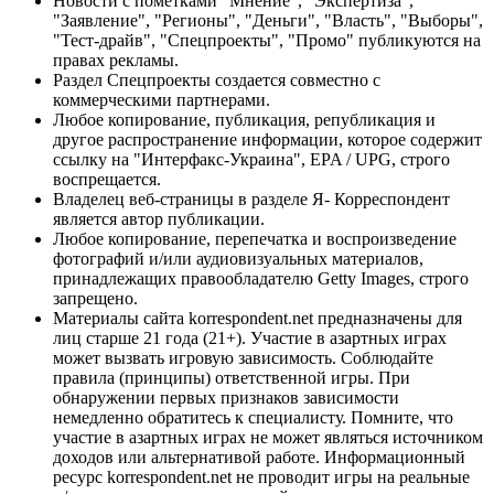
Новости с пометками "Мнение", "Экспертиза",
"Заявление", "Регионы", "Деньги", "Власть", "Выборы",
"Тест-драйв", "Спецпроекты", "Промо" публикуются на
правах рекламы.
Раздел Спецпроекты создается совместно с
коммерческими партнерами.
Любое копирование, публикация, републикация и
другое распространение информации, которое содержит
ссылку на "Интерфакс-Украина", EPA / UPG, строго
воспрещается.
Владелец веб-страницы в разделе Я- Корреспондент
является автор публикации.
Любое копирование, перепечатка и воспроизведение
фотографий и/или аудиовизуальных материалов,
принадлежащих правообладателю Getty Images, строго
запрещено.
Материалы сайта korrespondent.net предназначены для
лиц старше 21 года (21+). Участие в азартных играх
может вызвать игровую зависимость. Соблюдайте
правила (принципы) ответственной игры. При
обнаружении первых признаков зависимости
немедленно обратитесь к специалисту. Помните, что
участие в азартных играх не может являться источником
доходов или альтернативой работе. Информационный
ресурс korrespondent.net не проводит игры на реальные