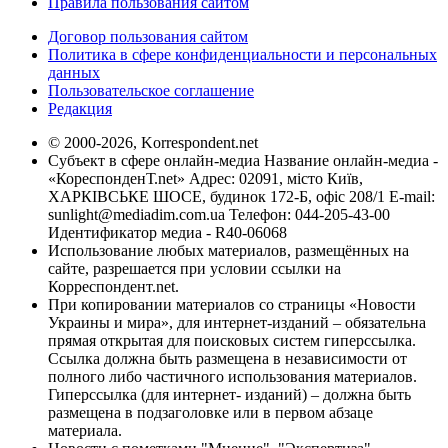
Правила пользования сайтом
Договор пользования сайтом
Политика в сфере конфиденциальности и персональных
данных
Пользовательское соглашение
Редакция
© 2000-2026, Korrespondent.net
Субъект в сфере онлайн-медиа Название онлайн-медиа -
«КореспонденТ.net» Адрес: 02091, місто Київ,
ХАРКІВСЬКЕ ШОСЕ, будинок 172-Б, офіс 208/1 E-mail:
sunlight@mediadim.com.ua
Телефон: 044-205-43-00
Идентификатор медиа - R40-06068
Использование любых материалов, размещённых на
сайте, разрешается при условии ссылки на
Корреспондент.net.
При копировании материалов со страницы «Новости
Украины и мира», для интернет-изданий – обязательна
прямая открытая для поисковых систем гиперссылка.
Ссылка должна быть размещена в независимости от
полного либо частичного использования материалов.
Гиперссылка (для интернет- изданий) – должна быть
размещена в подзаголовке или в первом абзаце
материала.