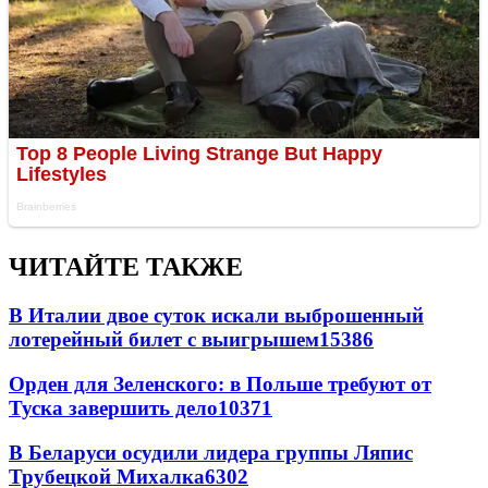
ЧИТАЙТЕ ТАКЖЕ
В Италии двое суток искали выброшенный
лотерейный билет с выигрышем
15386
Орден для Зеленского: в Польше требуют от
Туска завершить дело
10371
В Беларуси осудили лидера группы Ляпис
Трубецкой Михалка
6302