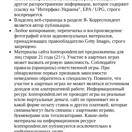
другое распространение информации, которое содержит
ссылку на "Интерфакс-Украина", EPA / UPG, строго
воспрещается.
Владелец веб-страницы в разделе Я- Корреспондент
является автор публикации.
Любое копирование, перепечатка и воспроизведение
фотографий и/или аудиовизуальных материалов,
принадлежащих правообладателю Getty Images, строго
запрещено.
Материалы сайта korrespondent.net предназначены для
лиц старше 21 года (21+). Участие в азартных играх
может вызвать игровую зависимость. Соблюдайте
правила (принципы) ответственной игры. При
обнаружении первых признаков зависимости
немедленно обратитесь к специалисту. Помните, что
участие в азартных играх не может являться источником
доходов или альтернативой работе. Информационный
ресурс korrespondent.net не проводит игры на реальные
и/или виртуальные деньги, сайт не принимает ни в
какой форме оплату ставок и других платежей, которые
связаны/могут быть связаны с азартными играми,
букмекерами или тотализаторами. Какие-либо
материалы на информационном ресурсе
korrespondent.net публикуются исключительно в
информационных целях.