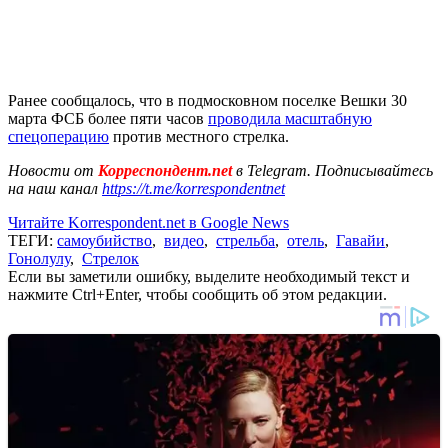
Ранее сообщалось, что в подмосковном поселке Вешки 30
марта ФСБ более пяти часов
проводила масштабную
спецоперацию
против местного стрелка.
Новости от
Корреспондент.net
в Telegram. Подписывайтесь
на наш канал
https://t.me/korrespondentnet
Читайте Korrespondent.net в Google News
ТЕГИ:
самоубийство
,
видео
,
стрельба
,
отель
,
Гавайи
,
Гонолулу
,
Стрелок
Если вы заметили ошибку, выделите необходимый текст и
нажмите Ctrl+Enter, чтобы сообщить об этом редакции.