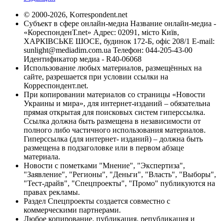
© 2000-2026, Korrespondent.net
Субъект в сфере онлайн-медиа Название онлайн-медиа -
«КореспонденТ.net» Адрес: 02091, місто Київ,
ХАРКІВСЬКЕ ШОСЕ, будинок 172-Б, офіс 208/1 E-mail:
sunlight@mediadim.com.ua
Телефон: 044-205-43-00
Идентификатор медиа - R40-06068
Использование любых материалов, размещённых на
сайте, разрешается при условии ссылки на
Корреспондент.net.
При копировании материалов со страницы «Новости
Украины и мира», для интернет-изданий – обязательна
прямая открытая для поисковых систем гиперссылка.
Ссылка должна быть размещена в независимости от
полного либо частичного использования материалов.
Гиперссылка (для интернет- изданий) – должна быть
размещена в подзаголовке или в первом абзаце
материала.
Новости с пометками "Мнение", "Экспертиза",
"Заявление", "Регионы", "Деньги", "Власть", "Выборы",
"Тест-драйв", "Спецпроекты", "Промо" публикуются на
правах рекламы.
Раздел Спецпроекты создается совместно с
коммерческими партнерами.
Любое копирование, публикация, републикация и