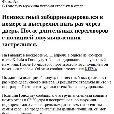
Фото: AP
В Гонолулу мужчина устроил стрельбу в отеле
Неизвестный забаррикадировался в
номере и выстрелил пять раз через
дверь. После длительных переговоров
с полицией злоумышленник
застрелился.
На Гавайях в воскресенье, 11 апреля, в одном из номеров
отеля Kahala в Гонолулу забаррикадировался вооруженный
мужчина. После 10-часового противостояния с полицией он
покончил с собой. Об этом сообщил телеканал
KITV4
.
По данным полиции Гонолулу, неизвестный выстрелил пять
раз через дверь своего номера. В результате стрельбы никто не
пострадал. Гости и сотрудники отеля были эвакуированы.
Полиция Гонолулу сообщила, что группы спецназа вошли в
номер отеля в 03:30 утра в воскресенье и обнаружили
подозреваемого с огнестрельным ранением, нанесенным
самим себе. По предварительным данным полиции, он мог
быть военнослужащим.