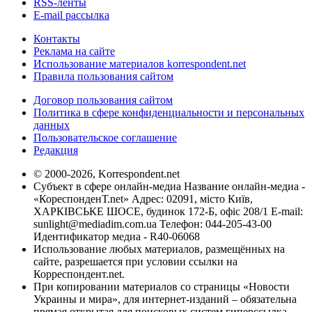
RSS-ленты
E-mail рассылка
Контакты
Реклама на сайте
Использование материалов korrespondent.net
Правила пользования сайтом
Договор пользования сайтом
Политика в сфере конфиденциальности и персональных
данных
Пользовательское соглашение
Редакция
© 2000-2026, Korrespondent.net
Субъект в сфере онлайн-медиа Название онлайн-медиа -
«КореспонденТ.net» Адрес: 02091, місто Київ,
ХАРКІВСЬКЕ ШОСЕ, будинок 172-Б, офіс 208/1 E-mail:
sunlight@mediadim.com.ua
Телефон: 044-205-43-00
Идентификатор медиа - R40-06068
Использование любых материалов, размещённых на
сайте, разрешается при условии ссылки на
Корреспондент.net.
При копировании материалов со страницы «Новости
Украины и мира», для интернет-изданий – обязательна
прямая открытая для поисковых систем гиперссылка.