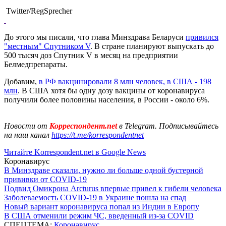
Twitter/RegSprecher
До этого мы писали, что глава Минздрава Беларуси
привился
"местным" Спутником V
. В стране планируют выпускать до
500 тысяч доз Спутник V в месяц на предприятии
Белмедпрепараты.
Добавим,
в РФ вакцинировали 8 млн человек, в США - 198
млн
. В США хотя бы одну дозу вакцины от коронавируса
получили более половины населения, в России - около 6%.
Новости от
Корреспондент.net
в Telegram. Подписывайтесь
на наш канал
https://t.me/korrespondentnet
Читайте Korrespondent.net в Google News
Коронавирус
В Минздраве сказали, нужно ли больше одной бустерной
прививки от COVID-19
Подвид Омикрона Arcturus впервые привел к гибели человека
Заболеваемость COVID-19 в Украине пошла на спад
Новый вариант коронавируса попал из Индии в Европу
В США отменили режим ЧС, введенный из-за COVID
СПЕЦТЕМА:
Коронавирус