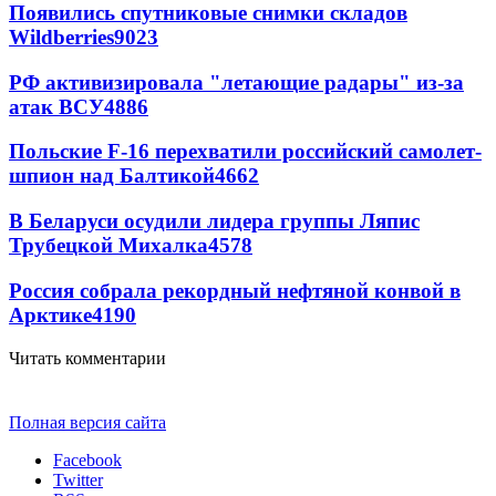
Появились спутниковые снимки складов
Wildberries
9023
РФ активизировала "летающие радары" из-за
атак ВСУ
4886
Польские F-16 перехватили российский самолет-
шпион над Балтикой
4662
В Беларуси осудили лидера группы Ляпис
Трубецкой Михалка
4578
Россия собрала рекордный нефтяной конвой в
Арктике
4190
Читать комментарии
Полная версия сайта
Facebook
Twitter