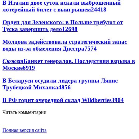
В Италии двое суток искали выброшенный
лотерейный билет с выигрышем
24418
Орден для Зеленского: в Польше требуют от
Туска завершить дело
12698
Молдова задействовала стратегический запас
воды из-за обмеления Днестра
7574
Сюжет
Банкет генералов. Последствия взрыва в
Москве
6919
В Беларуси осудили лидера группы Ляпис
Трубецкой Михалка
4856
В РФ горит очередной склад Wildberries
3904
Читать комментарии
Полная версия сайта