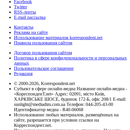
Facebook
Twitter
RSS-ленты
E-mail рассылка
Контакты
Реклама на сайте
Использование материалов korrespondent.net
Правила пользования сайтом
Договор пользования сайтом
Политика в сфере конфиденциальности и персональных
данных
Пользовательское соглашение
Редакция
© 2000-2026, Korrespondent.net
Субъект в сфере онлайн-медиа Название онлайн-медиа -
«КореспонденТ.net» Адрес: 02091, місто Київ,
ХАРКІВСЬКЕ ШОСЕ, будинок 172-Б, офіс 208/1 E-mail:
sunlight@mediadim.com.ua
Телефон: 044-205-43-00
Идентификатор медиа - R40-06068
Использование любых материалов, размещённых на
сайте, разрешается при условии ссылки на
Корреспондент.net.