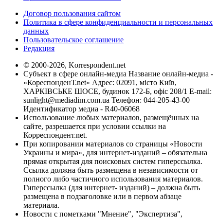
Договор пользования сайтом
Политика в сфере конфиденциальности и персональных
данных
Пользовательское соглашение
Редакция
© 2000-2026, Korrespondent.net
Субъект в сфере онлайн-медиа Название онлайн-медиа -
«КореспонденТ.net» Адрес: 02091, місто Київ,
ХАРКІВСЬКЕ ШОСЕ, будинок 172-Б, офіс 208/1 E-mail:
sunlight@mediadim.com.ua
Телефон: 044-205-43-00
Идентификатор медиа - R40-06068
Использование любых материалов, размещённых на
сайте, разрешается при условии ссылки на
Корреспондент.net.
При копировании материалов со страницы «Новости
Украины и мира», для интернет-изданий – обязательна
прямая открытая для поисковых систем гиперссылка.
Ссылка должна быть размещена в независимости от
полного либо частичного использования материалов.
Гиперссылка (для интернет- изданий) – должна быть
размещена в подзаголовке или в первом абзаце
материала.
Новости с пометками "Мнение", "Экспертиза",