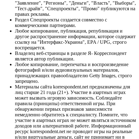
"Заявление", "Регионы", "Деньги", "Власть", "Выборы",
"Тест-драйв", "Спецпроекты", "Промо" публикуются на
правах рекламы.
Раздел Спецпроекты создается совместно с
коммерческими партнерами.
Любое копирование, публикация, републикация и
другое распространение информации, которое содержит
ссылку на "Интерфакс-Украина", EPA / UPG, строго
воспрещается.
Владелец веб-страницы в разделе Я- Корреспондент
является автор публикации.
Любое копирование, перепечатка и воспроизведение
фотографий и/или аудиовизуальных материалов,
принадлежащих правообладателю Getty Images, строго
запрещено.
Материалы сайта korrespondent.net предназначены для
лиц старше 21 года (21+). Участие в азартных играх
может вызвать игровую зависимость. Соблюдайте
правила (принципы) ответственной игры. При
обнаружении первых признаков зависимости
немедленно обратитесь к специалисту. Помните, что
участие в азартных играх не может являться источником
доходов или альтернативой работе. Информационный
ресурс korrespondent.net не проводит игры на реальные
и/или виртуальные деньги, сайт не принимает ни в