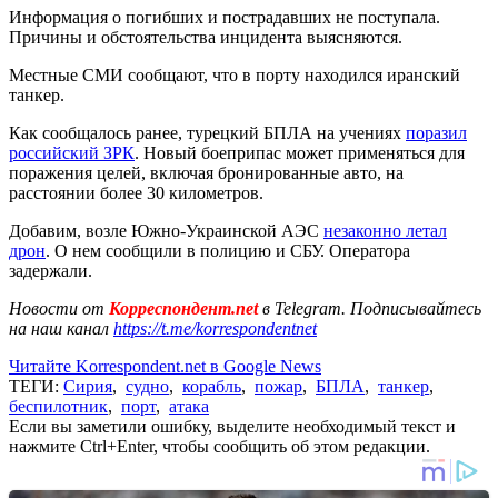
Информация о погибших и пострадавших не поступала.
Причины и обстоятельства инцидента выясняются.
Местные СМИ сообщают, что в порту находился иранский
танкер.
Как сообщалось ранее, турецкий БПЛА на учениях
поразил
российский ЗРК
. Новый боеприпас может применяться для
поражения целей, включая бронированные авто, на
расстоянии более 30 километров.
Добавим, возле Южно-Украинской АЭС
незаконно летал
дрон
. О нем сообщили в полицию и СБУ. Оператора
задержали.
Новости от
Корреспондент.net
в Telegram. Подписывайтесь
на наш канал
https://t.me/korrespondentnet
Читайте Korrespondent.net в Google News
ТЕГИ:
Сирия
,
судно
,
корабль
,
пожар
,
БПЛА
,
танкер
,
беспилотник
,
порт
,
атака
Если вы заметили ошибку, выделите необходимый текст и
нажмите Ctrl+Enter, чтобы сообщить об этом редакции.