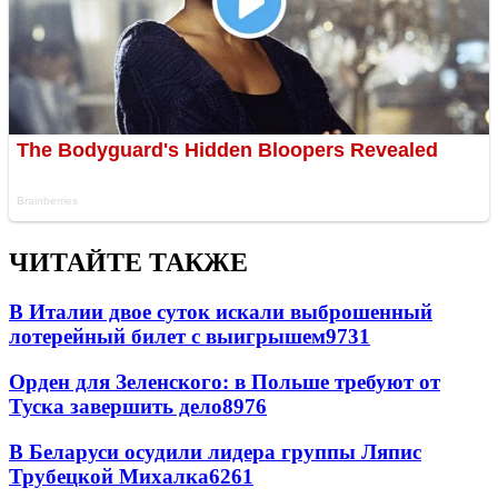
ЧИТАЙТЕ ТАКЖЕ
В Италии двое суток искали выброшенный
лотерейный билет с выигрышем
9731
Орден для Зеленского: в Польше требуют от
Туска завершить дело
8976
В Беларуси осудили лидера группы Ляпис
Трубецкой Михалка
6261