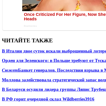
ЧИТАЙТЕ ТАКЖЕ
В Италии двое суток искали выброшенный лоте
Орден для Зеленского: в Польше требуют от Туск
Сюжет
Банкет генералов. Последствия взрыва в 
Молдова задействовала стратегический запас вод
В Беларуси осудили лидера группы Ляпис Трубе
В РФ горит очередной склад Wildberries
3916