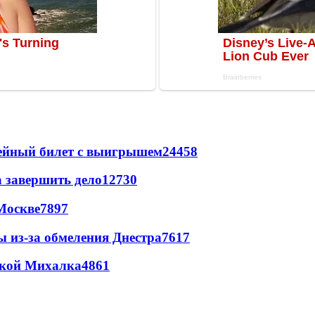
рейный билет с выигрышем
24458
а завершить дело
12730
Москве
7897
ы из-за обмеления Днестра
7617
цкой Михалка
4861