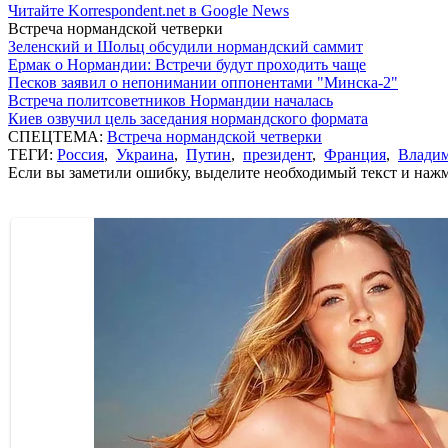
Читайте Korrespondent.net в Google News
Встреча нормандской четверки
Зеленский и Шольц обсудили нормандский саммит
Ермак о Нормандии: Встречи будут проходить чаще
Песков заявил о непонимании оппонентами "Минска-2"
Встреча политсоветников Нормандии началась
Киев озвучил цель заседания нормандского формата
СПЕЦТЕМА:
Встреча нормандской четверки
ТЕГИ:
Россия
,
Украина
,
Путин
,
президент
,
Франция
,
Влади
Если вы заметили ошибку, выделите необходимый текст и нажми