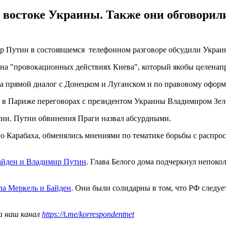
а востоке Украины. Также они обговори
Путин в состоявшемся телефонном разговоре обсудили Украину
 на "провокационных действиях Киева", который якобы целенап
а прямой диалог с Донецком и Луганском и по правовому оформ
х в Париже переговорах с президентом Украины Владимиром Зел
сии. Путин обвинения Праги назвал абсурдными.
Карабаха, обменялись мнениями по тематике борьбы с распрост
айден и Владимир Путин
. Глава Белого дома подчеркнул непо
ла Меркель и Байден
. Они были солидарны в том, что РФ следуе
а наш канал
https://t.me/korrespondentnet