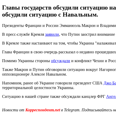
Главы государств обсудили ситуацию н
обсудили ситуацию с Навальным.
Президенты Франции и России Эмманюэль Макрон и Владимир 
В пресс-службе Кремля
заявили
, что Путин заострил внимание
В Кремле также настаивают на том, чтобы Украина "налаживал
Глава Франции в свою очередь рассказал о недавно прошедши
Помимо Украины стороны
обсуждали
и конфликт Чехии и Рос
Также Макрон и Путин обговорили ситуацию вокруг Нагорного 
оппозиционере Алексее Навальном.
Напомним, ранее об Украине говорили президент США
Джо Б
территориальной целостности Украины.
Ситуацию в нашей стране также обсуждали канцлер ФРГ
Анге
Новости от
Корреспондент.net
в Telegram. Подписывайтесь н