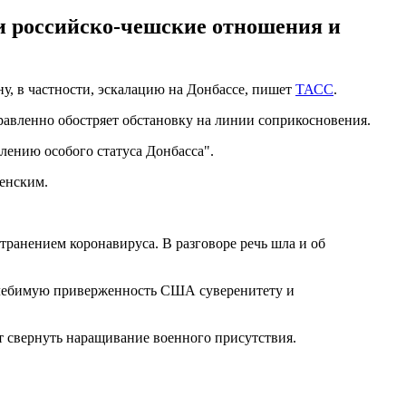
ли российско-чешские отношения и
, в частности, эскалацию на Донбассе, пишет
ТАСС
.
равленно обостряет обстановку на линии соприкосновения.
лению особого статуса Донбасса".
енским.
ранением коронавируса. В разговоре речь шла и об
колебимую приверженность США суверенитету и
т свернуть наращивание военного присутствия.