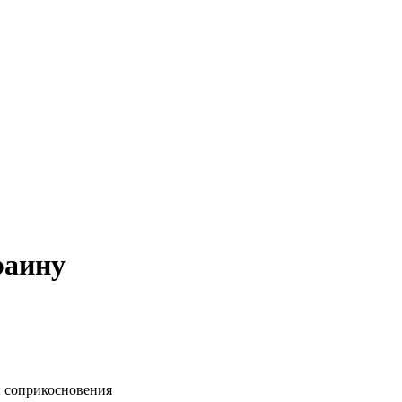
раину
и соприкосновения