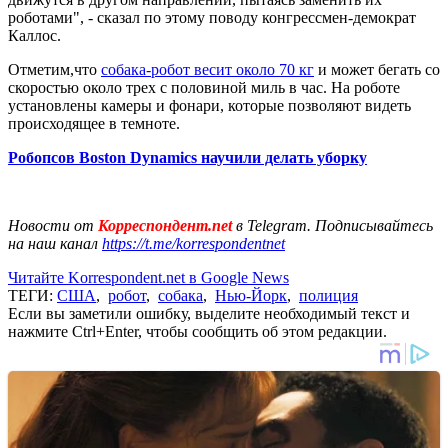
роботами", - сказал по этому поводу конгрессмен-демократ
Каллос.
Отметим,что
собака-робот весит около 70 кг
и может бегать со
скоростью около трех с половиной миль в час. На роботе
установлены камеры и фонари, которые позволяют видеть
происходящее в темноте.
Робопсов Boston Dynamics научили делать уборку
Новости от
Корреспондент.net
в Telegram. Подписывайтесь
на наш канал
https://t.me/korrespondentnet
Читайте Korrespondent.net в Google News
ТЕГИ:
США
,
робот
,
собака
,
Нью-Йорк
,
полиция
Если вы заметили ошибку, выделите необходимый текст и
нажмите Ctrl+Enter, чтобы сообщить об этом редакции.