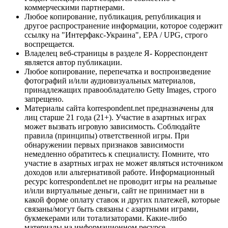
коммерческими партнерами.
Любое копирование, публикация, републикация и
другое распространение информации, которое содержит
ссылку на "Интерфакс-Украина", EPA / UPG, строго
воспрещается.
Владелец веб-страницы в разделе Я- Корреспондент
является автор публикации.
Любое копирование, перепечатка и воспроизведение
фотографий и/или аудиовизуальных материалов,
принадлежащих правообладателю Getty Images, строго
запрещено.
Материалы сайта korrespondent.net предназначены для
лиц старше 21 года (21+). Участие в азартных играх
может вызвать игровую зависимость. Соблюдайте
правила (принципы) ответственной игры. При
обнаружении первых признаков зависимости
немедленно обратитесь к специалисту. Помните, что
участие в азартных играх не может являться источником
доходов или альтернативой работе. Информационный
ресурс korrespondent.net не проводит игры на реальные
и/или виртуальные деньги, сайт не принимает ни в
какой форме оплату ставок и других платежей, которые
связаны/могут быть связаны с азартными играми,
букмекерами или тотализаторами. Какие-либо
материалы на информационном ресурсе