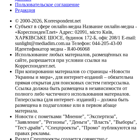
Пользовательское соглашение
Редакция
© 2000-2026, Korrespondent.net
Субъект в сфере онлайн-медиа Название онлайн-медиа -
«КореспонденТ.net» Адрес: 02091, місто Київ,
ХАРКІВСЬКЕ ШОСЕ, будинок 172-Б, офіс 208/1 E-mail:
sunlight@mediadim.com.ua
Телефон: 044-205-43-00
Идентификатор медиа - R40-06068
Использование любых материалов, размещённых на
сайте, разрешается при условии ссылки на
Корреспондент.net.
При копировании материалов со страницы «Новости
Украины и мира», для интернет-изданий – обязательна
прямая открытая для поисковых систем гиперссылка.
Ссылка должна быть размещена в независимости от
полного либо частичного использования материалов.
Гиперссылка (для интернет- изданий) – должна быть
размещена в подзаголовке или в первом абзаце
материала.
Новости с пометками "Мнение", "Экспертиза",
"Заявление", "Регионы", "Деньги", "Власть", "Выборы",
"Тест-драйв", "Спецпроекты", "Промо" публикуются на
правах рекламы.
Раздел Спецпроекты создается совместно с