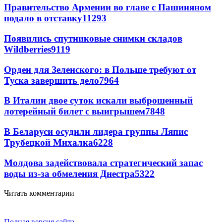
Правительство Армении во главе с Пашиняном
подало в отставку
11293
Появились спутниковые снимки складов
Wildberries
9119
Орден для Зеленского: в Польше требуют от
Туска завершить дело
7964
В Италии двое суток искали выброшенный
лотерейный билет с выигрышем
7848
В Беларуси осудили лидера группы Ляпис
Трубецкой Михалка
6228
Молдова задействовала стратегический запас
воды из-за обмеления Днестра
5322
Читать комментарии
Полная версия сайта