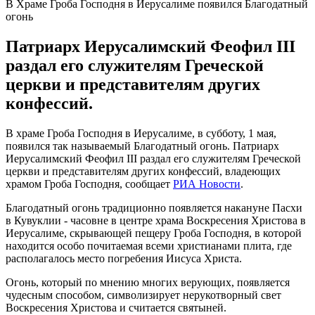
В Храме Гроба Господня в Иерусалиме появился Благодатный
огонь
Патриарх Иерусалимский Феофил III
раздал его служителям Греческой
церкви и представителям других
конфессий.
В храме Гроба Господня в Иерусалиме, в субботу, 1 мая,
появился так называемый Благодатный огонь. Патриарх
Иерусалимский Феофил III раздал его служителям Греческой
церкви и представителям других конфессий, владеющих
храмом Гроба Господня, сообщает
РИА Новости
.
Благодатный огонь традиционно появляется накануне Пасхи
в Кувуклии - часовне в центре храма Воскресения Христова в
Иерусалиме, скрывающей пещеру Гроба Господня, в которой
находится особо почитаемая всеми христианами плита, где
располагалось место погребения Иисуса Христа.
Огонь, который по мнению многих верующих, появляется
чудесным способом, символизирует нерукотворный свет
Воскресения Христова и считается святыней.