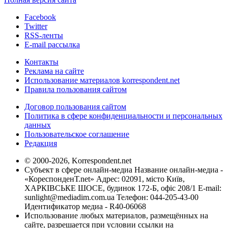
Facebook
Twitter
RSS-ленты
E-mail рассылка
Контакты
Реклама на сайте
Использование материалов korrespondent.net
Правила пользования сайтом
Договор пользования сайтом
Политика в сфере конфиденциальности и персональных
данных
Пользовательское соглашение
Редакция
© 2000-2026, Korrespondent.net
Субъект в сфере онлайн-медиа Название онлайн-медиа -
«КореспонденТ.net» Адрес: 02091, місто Київ,
ХАРКІВСЬКЕ ШОСЕ, будинок 172-Б, офіс 208/1 E-mail:
sunlight@mediadim.com.ua
Телефон: 044-205-43-00
Идентификатор медиа - R40-06068
Использование любых материалов, размещённых на
сайте, разрешается при условии ссылки на