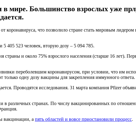
 в мире. Большинство взрослых уже прл
дается.
от коронавируса, что позволило стране стать мировым лидером п
 405 523 человек, вторую дозу – 5 094 785.
я страны и около 75% взрослого населения (старше 16 лет). Пе
ививки переболевшим коронавирусом, при условии, что им испол
ют только одну дозу вакцины для закрепления иммунного ответа.
тся. Проводятся исследования. 31 марта компания Pfizer объяв
 в различных странах. По числу вакцинированных по отношени
Франция.
пы вакцинации, а
пять областей и вовсе приостановили процесс
.