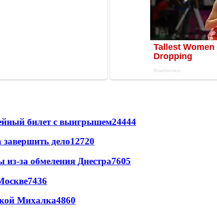
рейный билет с выигрышем
24444
а завершить дело
12720
ы из-за обмеления Днестра
7605
Москве
7436
цкой Михалка
4860