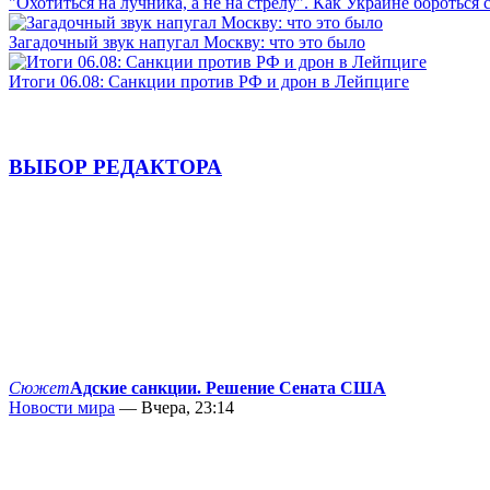
"Охотиться на лучника, а не на стрелу". Как Украине бороться 
Загадочный звук напугал Москву: что это было
Итоги 06.08: Санкции против РФ и дрон в Лейпциге
ВЫБОР РЕДАКТОРА
Сюжет
Адские санкции. Решение Сената США
Новости мира
— Вчера, 23:14