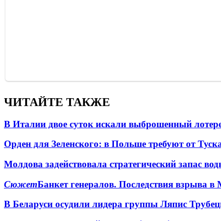
ЧИТАЙТЕ ТАКЖЕ
В Италии двое суток искали выброшенный лоте
Орден для Зеленского: в Польше требуют от Туск
Молдова задействовала стратегический запас вод
Сюжет
Банкет генералов. Последствия взрыва в 
В Беларуси осудили лидера группы Ляпис Трубе