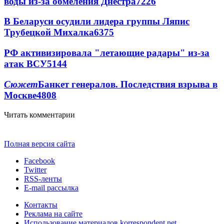
воды из-за обмеления Днестра
7226
В Беларуси осудили лидера группы Ляпис
Трубецкой Михалка
6375
РФ активизировала "летающие радары" из-за
атак ВСУ
5144
Сюжет
Банкет генералов. Последствия взрыва в
Москве
4808
Читать комментарии
Полная версия сайта
Facebook
Twitter
RSS-ленты
E-mail рассылка
Контакты
Реклама на сайте
Использование материалов korrespondent.net