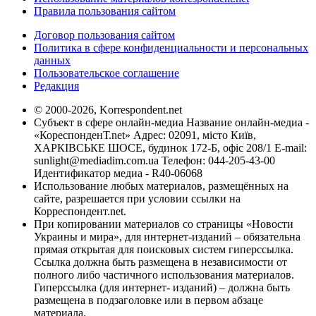
Правила пользования сайтом
Договор пользования сайтом
Политика в сфере конфиденциальности и персональных
данных
Пользовательское соглашение
Редакция
© 2000-2026, Korrespondent.net
Субъект в сфере онлайн-медиа Название онлайн-медиа -
«КореспонденТ.net» Адрес: 02091, місто Київ,
ХАРКІВСЬКЕ ШОСЕ, будинок 172-Б, офіс 208/1 E-mail:
sunlight@mediadim.com.ua
Телефон: 044-205-43-00
Идентификатор медиа - R40-06068
Использование любых материалов, размещённых на
сайте, разрешается при условии ссылки на
Корреспондент.net.
При копировании материалов со страницы «Новости
Украины и мира», для интернет-изданий – обязательна
прямая открытая для поисковых систем гиперссылка.
Ссылка должна быть размещена в независимости от
полного либо частичного использования материалов.
Гиперссылка (для интернет- изданий) – должна быть
размещена в подзаголовке или в первом абзаце
материала.