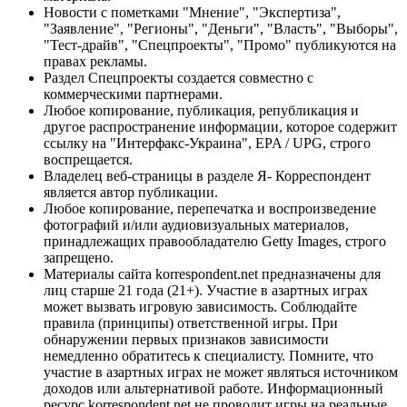
Новости с пометками "Мнение", "Экспертиза",
"Заявление", "Регионы", "Деньги", "Власть", "Выборы",
"Тест-драйв", "Спецпроекты", "Промо" публикуются на
правах рекламы.
Раздел Спецпроекты создается совместно с
коммерческими партнерами.
Любое копирование, публикация, републикация и
другое распространение информации, которое содержит
ссылку на "Интерфакс-Украина", EPA / UPG, строго
воспрещается.
Владелец веб-страницы в разделе Я- Корреспондент
является автор публикации.
Любое копирование, перепечатка и воспроизведение
фотографий и/или аудиовизуальных материалов,
принадлежащих правообладателю Getty Images, строго
запрещено.
Материалы сайта korrespondent.net предназначены для
лиц старше 21 года (21+). Участие в азартных играх
может вызвать игровую зависимость. Соблюдайте
правила (принципы) ответственной игры. При
обнаружении первых признаков зависимости
немедленно обратитесь к специалисту. Помните, что
участие в азартных играх не может являться источником
доходов или альтернативой работе. Информационный
ресурс korrespondent.net не проводит игры на реальные