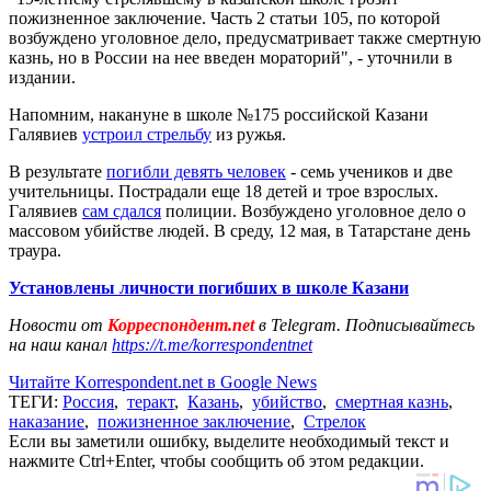
пожизненное заключение. Часть 2 статьи 105, по которой
возбуждено уголовное дело, предусматривает также смертную
казнь, но в России на нее введен мораторий", - уточнили в
издании.
Напомним, накануне в школе №175 российской Казани
Галявиев
устроил стрельбу
из ружья.
В результате
погибли девять человек
- семь учеников и две
учительницы. Пострадали еще 18 детей и трое взрослых.
Галявиев
сам сдался
полиции. Возбуждено уголовное дело о
массовом убийстве людей. В среду, 12 мая, в Татарстане день
траура.
Установлены личности погибших в школе Казани
Новости от
Корреспондент.net
в Telegram. Подписывайтесь
на наш канал
https://t.me/korrespondentnet
Читайте Korrespondent.net в Google News
ТЕГИ:
Россия
,
теракт
,
Казань
,
убийство
,
смертная казнь
,
наказание
,
пожизненное заключение
,
Стрелок
Если вы заметили ошибку, выделите необходимый текст и
нажмите Ctrl+Enter, чтобы сообщить об этом редакции.