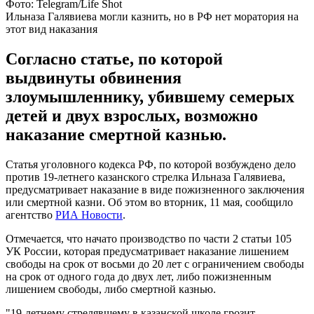
Фото: Telegram/Life Shot
Ильназа Галявиева могли казнить, но в РФ нет моратория на
этот вид наказания
Согласно статье, по которой
выдвинуты обвинения
злоумышленнику, убившему семерых
детей и двух взрослых, возможно
наказание смертной казнью.
Статья уголовного кодекса РФ, по которой возбуждено дело
против 19-летнего казанского стрелка Ильназа Галявиева,
предусматривает наказание в виде пожизненного заключения
или смертной казни. Об этом во вторник, 11 мая, сообщило
агентство
РИА Новости
.
Отмечается, что начато производство по части 2 статьи 105
УК России, которая предусматривает наказание лишением
свободы на срок от восьми до 20 лет с ограничением свободы
на срок от одного года до двух лет, либо пожизненным
лишением свободы, либо смертной казнью.
"19-летнему стрелявшему в казанской школе грозит