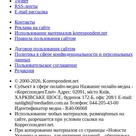
Twitter
RSS-ленты
E-mail рассылка
Контакты
Реклама на сайте
Использование материалов korrespondent.net
Правила пользования сайтом
Договор пользования сайтом
Политика в сфере конфиденциальности и персональных
данных
Пользовательское соглашение
Редакция
© 2000-2026, Korrespondent.net
Субъект в сфере онлайн-медиа Название онлайн-медиа -
«КореспонденТ.net» Адрес: 02091, місто Київ,
ХАРКІВСЬКЕ ШОСЕ, будинок 172-Б, офіс 208/1 E-mail:
sunlight@mediadim.com.ua
Телефон: 044-205-43-00
Идентификатор медиа - R40-06068
Использование любых материалов, размещённых на
сайте, разрешается при условии ссылки на
Корреспондент.net.
При копировании материалов со страницы «Новости
Украины и мира», для интернет-изданий – обязательна