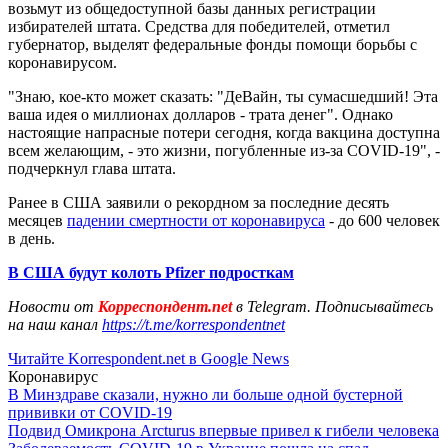
возьмут из общедоступной базы данных регистрации
избирателей штата. Средства для победителей, отметил
губернатор, выделят федеральные фонды помощи борьбы с
коронавирусом.
"Знаю, кое-кто может сказать: "ДеВайн, ты сумасшедший! Эта
ваша идея о миллионах долларов - трата денег". Однако
настоящие напрасные потери сегодня, когда вакцина доступна
всем желающим, - это жизни, погубленные из-за COVID-19", -
подчеркнул глава штата.
Ранее в США заявили о рекордном за последние десять
месяцев
падении смертности от коронавируса
- до 600 человек
в день.
В США будут колоть Pfizer подросткам
Новости от
Корреспондент.net
в Telegram. Подписывайтесь
на наш канал
https://t.me/korrespondentnet
Читайте Korrespondent.net в Google News
Коронавирус
В Минздраве сказали, нужно ли больше одной бустерной
прививки от COVID-19
Подвид Омикрона Arcturus впервые привел к гибели человека