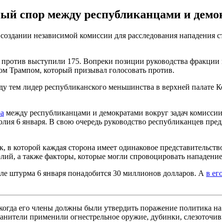
ый спор между республиканцами и демок
создании независимой комиссии для расследования нападения с
 против выступили 175. Вопреки позиции руководства фракции 
ом Трампом, который призывал голосовать против.
ду тем лидер республиканского меньшинства в верхней палате К
ра
между республиканцами и демократами вокруг задач комиссии.
лия 6 января. В свою очередь руководство республиканцев пред
к, в которой каждая сторона имеет одинаковое представительств
олий, а также факторы, которые могли спровоцировать нападени
ле штурма 6 января понадобится 30 миллионов долларов. А
в ег
 когда его члены должны были утвердить поражение политика н
ранители применили огнестрельное оружие, дубинки, слезоточив