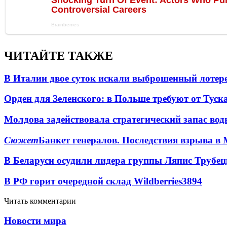
ЧИТАЙТЕ ТАКЖЕ
В Италии двое суток искали выброшенный лоте
Орден для Зеленского: в Польше требуют от Туск
Молдова задействовала стратегический запас вод
Сюжет
Банкет генералов. Последствия взрыва в 
В Беларуси осудили лидера группы Ляпис Трубе
В РФ горит очередной склад Wildberries
3894
Читать комментарии
Новости мира