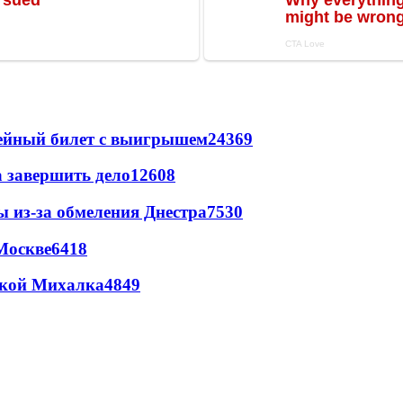
рейный билет с выигрышем
24369
а завершить дело
12608
ы из-за обмеления Днестра
7530
Москве
6418
цкой Михалка
4849