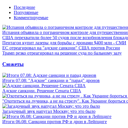
Последние
Популярные
Комментируемые
Испания объявила о пограничном контроле для путешественни
США перехватили более 50 судов после возобновления блокад
Пентагон купит лазеры для борьбы с дронами $400 млн - СМИ
ЕС отреагировал на "адские санкции" США против России
Трамп резко отреагировал на решение суда по бальному залу
Сюжеты
Итоги 07.08: "Адские" санкции и "парад" дронов
Адские санкции. Решение Сената США
"Охотиться на лучника, а не на стрелу". Как Украине бороться 
Загадочный звук напугал Москву: что это было
Итоги 06.08: Санкции против РФ и дрон в Лейпциге