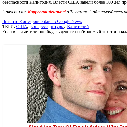
безопасности Капитолия. Власти США завели более 100 дел пр
Новости от
Корреспондент.net
в Telegram. Подписывайтесь н
Читайте Korrespondent.net в Google News
ТЕГИ:
США
,
конгресс
,
штурм
,
Капитолий
Если вы заметили ошибку, выделите необходимый текст и нажми