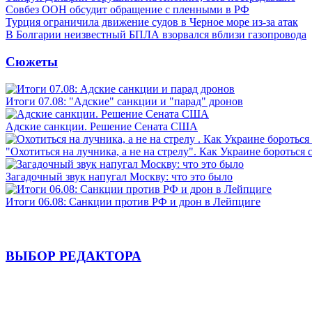
Совбез ООН обсудит обращение с пленными в РФ
Турция ограничила движение судов в Черное море из-за атак
В Болгарии неизвестный БПЛА взорвался вблизи газопровода
Сюжеты
Итоги 07.08: "Адские" санкции и "парад" дронов
Адские санкции. Решение Сената США
"Охотиться на лучника, а не на стрелу". Как Украине бороться 
Загадочный звук напугал Москву: что это было
Итоги 06.08: Санкции против РФ и дрон в Лейпциге
ВЫБОР РЕДАКТОРА