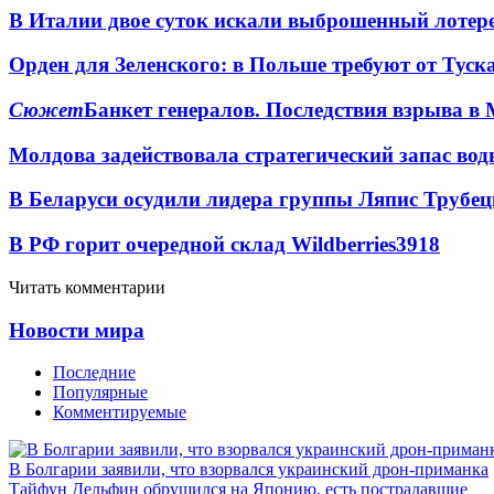
В Италии двое суток искали выброшенный лоте
Орден для Зеленского: в Польше требуют от Туск
Сюжет
Банкет генералов. Последствия взрыва в 
Молдова задействовала стратегический запас вод
В Беларуси осудили лидера группы Ляпис Трубе
В РФ горит очередной склад Wildberries
3918
Читать комментарии
Новости мира
Последние
Популярные
Комментируемые
В Болгарии заявили, что взорвался украинский дрон-приманка
Тайфун Дельфин обрушился на Японию, есть пострадавшие