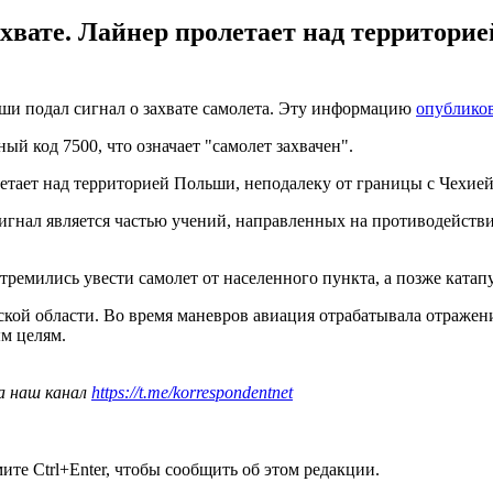
хвате. Лайнер пролетает над территори
и подал сигнал о захвате самолета. Эту информацию
опублико
ый код 7500, что означает "самолет захвачен".
летает над территорией Польши, неподалеку от границы с Чехией
игнал является частью учений, направленных на противодействи
ремились увести самолет от населенного пункта, а позже катап
ой области. Во время маневров авиация отрабатывала отражен
м целям.
а наш канал
https://t.me/korrespondentnet
те Ctrl+Enter, чтобы сообщить об этом редакции.