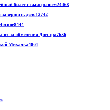
рейный билет с выигрышем
24468
а завершить дело
12742
Москве
8444
ы из-за обмеления Днестра
7636
цкой Михалка
4861