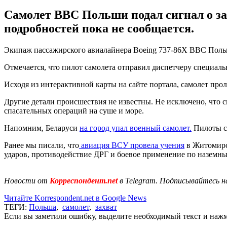
Самолет ВВС Польши подал сигнал о за
подробностей пока не сообщается.
Экипаж пассажирского авиалайнера Boeing 737-86X ВВС Польш
Отмечается, что пилот самолета отправил диспетчеру специальн
Исходя из интерактивной карты на сайте портала, самолет про
Другие детали происшествия не известны. Не исключено, что с
спасательных операций на суше и море.
Напомним, Беларуси
на город упал военный самолет.
Пилоты ст
Ранее мы писали, что
авиация ВСУ провела учения
в Житомирск
ударов, противодействие ДРГ и боевое применение по наземны
Новости от
Корреспондент.net
в Telegram. Подписывайтесь н
Читайте Korrespondent.net в Google News
ТЕГИ:
Польша
,
самолет
,
захват
Если вы заметили ошибку, выделите необходимый текст и нажми