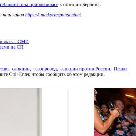
я Вашингтона приблизилась
к позиции Берлина.
а наш канал
https://t.me/korrespondentnet
ли яхты - СМИ
ывами на СП
tream
,
санкции
,
газопровод
,
санкции против России
,
Псаки
те Ctrl+Enter, чтобы сообщить об этом редакции.