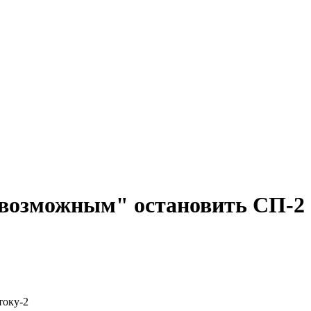
евозможным" остановить СП-2
току-2