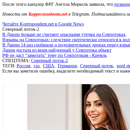
После этого канцлер ФРГ Ангела Меркель заявила, что
позици
Новости от
Корреспондент.net
в Telegram. Подписывайтесь н
Читайте Korrespondent.net в Google News
Северный поток-2
В Дании больше не считают опасными утечки на Севпотоках
Взрывы на Севпотоках: следствие скептически относится к ро
В Дании 14 раз сообщали о подозрительных дронах перед взр
Дания достала из моря найденный у Севпотока объект
РФ не даст "замотать" тему по Севпотокам - Кремль
СПЕЦТЕМА:
Северный поток-2
ТЕГИ:
Россия
,
газ
,
США
,
Германия
,
Северный поток
,
nord s
Если вы заметили ошибку, выделите необходимый текст и нажми