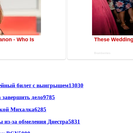
рейный билет с выигрышем
13030
а завершить дело
9785
цкой Михалка
6285
ы из-за обмеления Днестра
5831