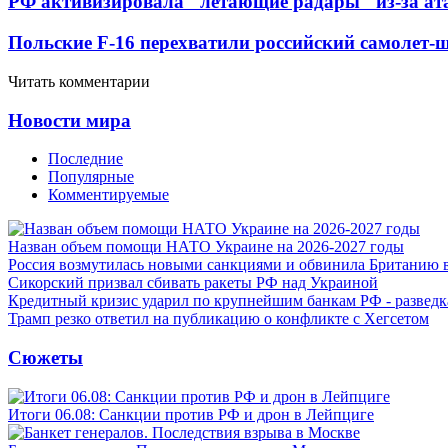
РФ активизировала "летающие радары" из-за а
Польские F-16 перехватили российский самолет-
Читать комментарии
Новости мира
Последние
Популярные
Комментируемые
Назван объем помощи НАТО Украине на 2026-2027 годы
Россия возмутилась новыми санкциями и обвинила Британию 
Сикорский призвал сбивать ракеты РФ над Украиной
Кредитный кризис ударил по крупнейшим банкам РФ - разведк
Трамп резко ответил на публикацию о конфликте с Хегсетом
Сюжеты
Итоги 06.08: Санкции против РФ и дрон в Лейпциге