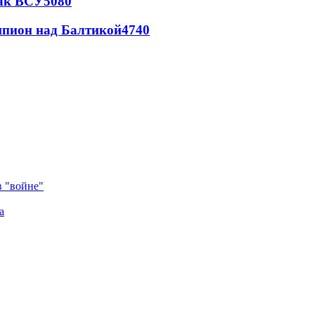
так ВСУ
5080
шпион над Балтикой
4740
в "войне"
а