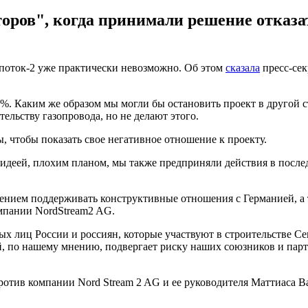
ров", когда принимали решение отказат
 поток-2 уже практически невозможно. Об этом
сказала
пресс-сек
5%. Каким же образом мы могли бы остановить проект в другой с
льству газопровода, но не делают этого.
 чтобы показать свое негативное отношение к проекту.
идеей, плохим планом, мы также предприняли действия в послед
ением поддерживать конструктивные отношения с Германией, а 
омпании NordStream2 AG.
х лиц России и россиян, которые участвуют в строительстве Се
рый, по нашему мнению, подвергает риску наших союзников и па
отив компании Nord Stream 2 AG и ее руководителя Маттиаса 