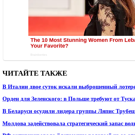
ЧИТАЙТЕ ТАКЖЕ
В Италии двое суток искали выброшенный лоте
Орден для Зеленского: в Польше требуют от Туск
В Беларуси осудили лидера группы Ляпис Трубе
Молдова задействовала стратегический запас вод