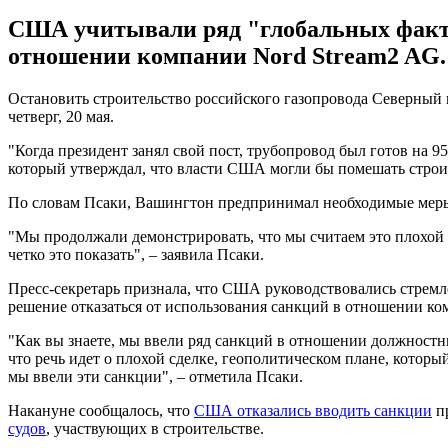
США учитывали ряд "глобальных факто
отношении компании Nord Stream2 AG.
Остановить строительство российского газопровода Северный
четверг, 20 мая.
"Когда президент занял свой пост, трубопровод был готов на 9
который утверждал, что власти США могли бы помешать строите
По словам Псаки, Вашингтон предпринимал необходимые меры,
"Мы продолжали демонстрировать, что мы считаем это плохой 
четко это показать", – заявила Псаки.
Пресс-секретарь признала, что США руководствовались стремл
решение отказаться от использования санкций в отношении к
"Как вы знаете, мы ввели ряд санкций в отношении должностны
что речь идет о плохой сделке, геополитическом плане, кото
мы ввели эти санкции", – отметила Псаки.
Накануне сообщалось, что
США отказались вводить санкции
пр
судов
, участвующих в строительстве.