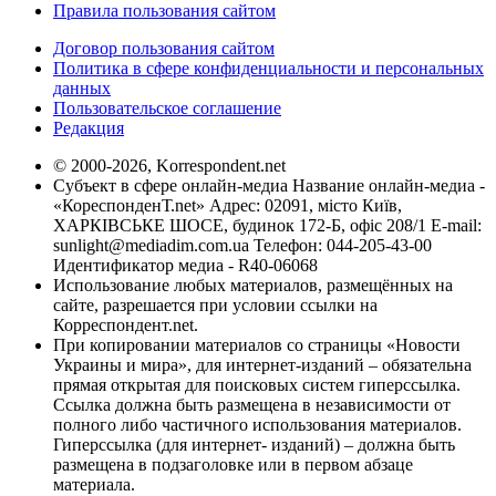
Правила пользования сайтом
Договор пользования сайтом
Политика в сфере конфиденциальности и персональных
данных
Пользовательское соглашение
Редакция
© 2000-2026, Korrespondent.net
Субъект в сфере онлайн-медиа Название онлайн-медиа -
«КореспонденТ.net» Адрес: 02091, місто Київ,
ХАРКІВСЬКЕ ШОСЕ, будинок 172-Б, офіс 208/1 E-mail:
sunlight@mediadim.com.ua
Телефон: 044-205-43-00
Идентификатор медиа - R40-06068
Использование любых материалов, размещённых на
сайте, разрешается при условии ссылки на
Корреспондент.net.
При копировании материалов со страницы «Новости
Украины и мира», для интернет-изданий – обязательна
прямая открытая для поисковых систем гиперссылка.
Ссылка должна быть размещена в независимости от
полного либо частичного использования материалов.
Гиперссылка (для интернет- изданий) – должна быть
размещена в подзаголовке или в первом абзаце
материала.