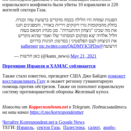
израильского конфликта были убиты 10 израильтян и 220
жителей сектора Газа.
הפגנות שמחה היו הלילה בכמה מוקדים ברצועת עזה ובגדה.
בחלק מהמקומות נורו זיקוקים ויריות באוויר, והמפגינים חגגו
את מה שכינו "ניצחון ההתנגדות". סגן מנהיג חמאס בעזה
חליל אלחיה יצא ממקום המסתור שלו ואמר שהוא מקדיש
את הניצחון לעם הפלסטיני | בסרטון: חגיגות בדרום
pic.twitter.com/QkDMYK5PDn
@galberger
הרצועה
— כאן חדשות (@kann_news)
May 21, 2021
Перемирие Израиля и ХАМАС соблюдается
Также стало известно, президент США Джо Байден
поможет
восстанавливать Газу
и окажет региону гуманитарную
помощь против обстрелов. Также он пополнит израильскую
систему противоракетной обороны Железный купол.
Новости от
Корреспондент.net
в Telegram. Подписывайтесь
на наш канал
https://t.me/korrespondentnet
Читайте Korrespondent.net в Google News
ТЕГИ:
Израиль
,
сектор Газа
,
Палестина
,
салют
,
арабо-