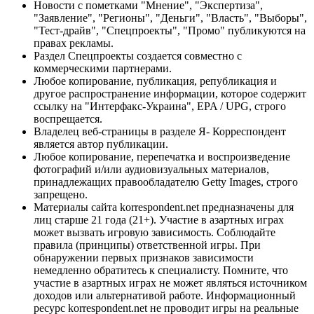
Новости с пометками "Мнение", "Экспертиза",
"Заявление", "Регионы", "Деньги", "Власть", "Выборы",
"Тест-драйв", "Спецпроекты", "Промо" публикуются на
правах рекламы.
Раздел Спецпроекты создается совместно с
коммерческими партнерами.
Любое копирование, публикация, републикация и
другое распространение информации, которое содержит
ссылку на "Интерфакс-Украина", EPA / UPG, строго
воспрещается.
Владелец веб-страницы в разделе Я- Корреспондент
является автор публикации.
Любое копирование, перепечатка и воспроизведение
фотографий и/или аудиовизуальных материалов,
принадлежащих правообладателю Getty Images, строго
запрещено.
Материалы сайта korrespondent.net предназначены для
лиц старше 21 года (21+). Участие в азартных играх
может вызвать игровую зависимость. Соблюдайте
правила (принципы) ответственной игры. При
обнаружении первых признаков зависимости
немедленно обратитесь к специалисту. Помните, что
участие в азартных играх не может являться источником
доходов или альтернативой работе. Информационный
ресурс korrespondent.net не проводит игры на реальные