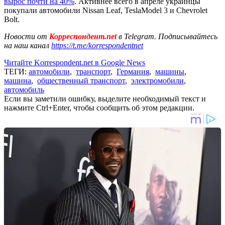
вырос почти на 40%
. Активнее всего в апреле украинцы
покупали автомобили Nissan Leaf, TeslaModel 3 и Chevrolet
Bolt.
Новости от
Корреспондент.net
в Telegram. Подписывайтесь
на наш канал
https://t.me/korrespondentnet
Читайте Korrespondent.net в Google News
ТЕГИ:
автомобили
,
транспорт
,
Германия
,
машины
,
машина
,
общественный транспорт
,
электромобили
,
автомобиль
Если вы заметили ошибку, выделите необходимый текст и
нажмите Ctrl+Enter, чтобы сообщить об этом редакции.