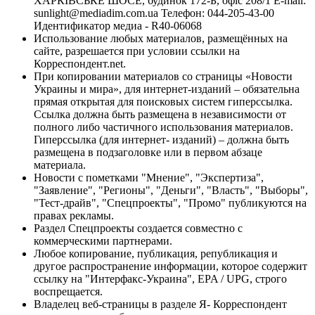
ХАРКІВСЬКЕ ШОСЕ, будинок 172-Б, офіс 208/1 E-mail:
sunlight@mediadim.com.ua
Телефон: 044-205-43-00
Идентификатор медиа - R40-06068
Использование любых материалов, размещённых на
сайте, разрешается при условии ссылки на
Корреспондент.net.
При копировании материалов со страницы «Новости
Украины и мира», для интернет-изданий – обязательна
прямая открытая для поисковых систем гиперссылка.
Ссылка должна быть размещена в независимости от
полного либо частичного использования материалов.
Гиперссылка (для интернет- изданий) – должна быть
размещена в подзаголовке или в первом абзаце
материала.
Новости с пометками "Мнение", "Экспертиза",
"Заявление", "Регионы", "Деньги", "Власть", "Выборы",
"Тест-драйв", "Спецпроекты", "Промо" публикуются на
правах рекламы.
Раздел Спецпроекты создается совместно с
коммерческими партнерами.
Любое копирование, публикация, републикация и
другое распространение информации, которое содержит
ссылку на "Интерфакс-Украина", EPA / UPG, строго
воспрещается.
Владелец веб-страницы в разделе Я- Корреспондент