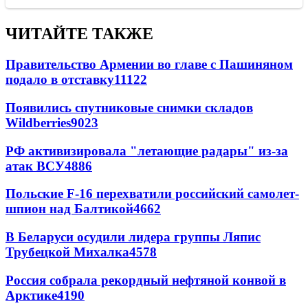
ЧИТАЙТЕ ТАКЖЕ
Правительство Армении во главе с Пашиняном
подало в отставку
11122
Появились спутниковые снимки складов
Wildberries
9023
РФ активизировала "летающие радары" из-за
атак ВСУ
4886
Польские F-16 перехватили российский самолет-
шпион над Балтикой
4662
В Беларуси осудили лидера группы Ляпис
Трубецкой Михалка
4578
Россия собрала рекордный нефтяной конвой в
Арктике
4190