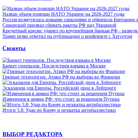
Назван объем помощи НАТО Украине на 2026-2027 годы
Россия возмутилась новыми санкциями и обвинила Британию 
Сикорский призвал сбивать ракеты РФ над Украиной
Кредитный кризис ударил по крупнейшим банкам РФ - разведк
Трамп резко ответил на публикацию о конфликте с Хегсетом
Сюжеты
Банкет генералов. Последствия взрыва в Москве
Грязные технологии. Атаки РФ на выборы во Франции
Эскалация для Европы. Российский дрон в Лейпциге
Изменения в армии РФ: что стоит за решением Путина
Итоги 5.8: Удар по Киеву и нехватка антибаллистики
ВЫБОР РЕДАКТОРА