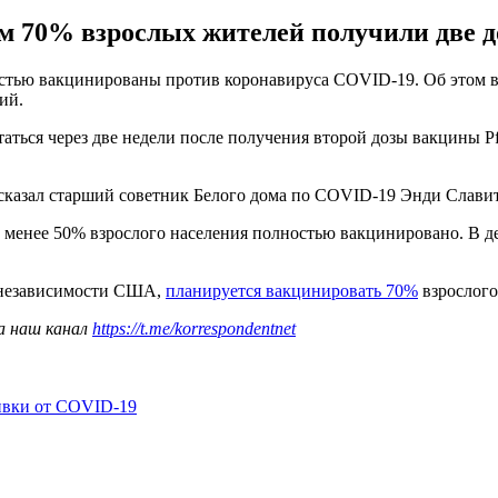
м 70% взрослых жителей получили две д
стью вакцинированы против коронавируса COVID-19. Об этом в 
ий.
ся через две недели после получения второй дозы вакцины Pfiz
сказал старший советник Белого дома по COVID-19 Энди Славит
е менее 50% взрослого населения полностью вакцинировано. В 
ю независимости США,
планируется вакцинировать 70%
взрослого
а наш канал
https://t.me/korrespondentnet
ивки от COVID-19