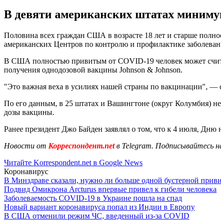
В девяти американских штатах миниму
Половина всех граждан США в возрасте 18 лет и старше полно
американских Центров по контролю и профилактике заболеван
В США полностью привитым от COVID-19 человек может считать
получения однодозовой вакцины Johnson & Johnson.
"Это важная веха в усилиях нашей страны по вакцинации", — 
По его данным, в 25 штатах и Вашингтоне (округ Колумбия) н
дозы вакцины.
Ранее президент Джо Байден заявлял о том, что к 4 июля, Дн
Новости от
Корреспондент.net
в Telegram. Подписывайтесь н
Читайте Korrespondent.net в Google News
Коронавирус
В Минздраве сказали, нужно ли больше одной бустерной прив
Подвид Омикрона Arcturus впервые привел к гибели человека
Заболеваемость COVID-19 в Украине пошла на спад
Новый вариант коронавируса попал из Индии в Европу
В США отменили режим ЧС, введенный из-за COVID