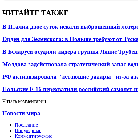
ЧИТАЙТЕ ТАКЖЕ
В Италии двое суток искали выброшенный лоте
Орден для Зеленского: в Польше требуют от Туск
В Беларуси осудили лидера группы Ляпис Трубе
Молдова задействовала стратегический запас вод
РФ активизировала "летающие радары" из-за а
Польские F-16 перехватили российский самолет-
Читать комментарии
Новости мира
Последние
Популярные
Комментируемые