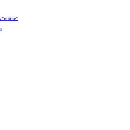
в "войне"
а