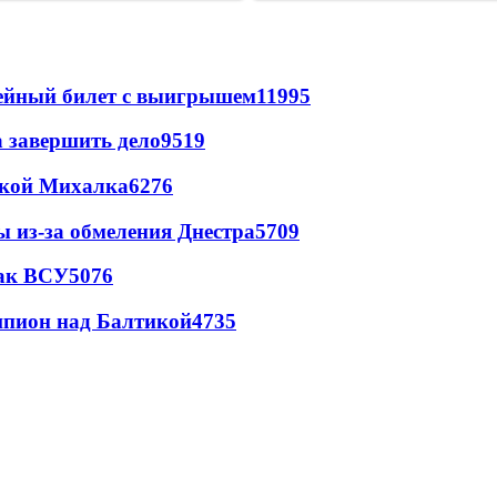
рейный билет с выигрышем
11995
а завершить дело
9519
цкой Михалка
6276
ы из-за обмеления Днестра
5709
так ВСУ
5076
шпион над Балтикой
4735