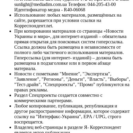
sunlight@mediadim.com.ua
Телефон: 044-205-43-00
Идентификатор медиа - R40-06068
Использование любых материалов, размещённых на
сайте, разрешается при условии ссылки на
Корреспондент.net.
При копировании материалов со страницы «Новости
Украины и мира», для интернет-изданий – обязательна
прямая открытая для поисковых систем гиперссылка.
Ссылка должна быть размещена в независимости от
полного либо частичного использования материалов.
Гиперссылка (для интернет- изданий) – должна быть
размещена в подзаголовке или в первом абзаце
материала.
Новости с пометками "Мнение", "Экспертиза",
"Заявление", "Регионы", "Деньги", "Власть", "Выборы",
"Тест-драйв", "Спецпроекты", "Промо" публикуются на
правах рекламы.
Раздел Спецпроекты создается совместно с
коммерческими партнерами.
Любое копирование, публикация, републикация и
другое распространение информации, которое содержит
ссылку на "Интерфакс-Украина", EPA / UPG, строго
воспрещается.
Владелец веб-страницы в разделе Я- Корреспондент
является автор публикации.