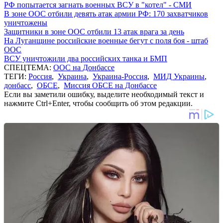
РФ попытается загнать военных ВСУ в "котел" - СМИ
В зоне ООС отбили девять атак армии РФ: 170 захватчиков
уничтожены
Защитники в зоне ООС отбили 13 атак врага за день
На Луганщине российские военные бегут с поля боя - штаб
ООС
ВСУ уничтожили два российских танка и БМП
СПЕЦТЕМА:
ООС на Донбассе
ТЕГИ:
Россия
,
Украина
,
Украина-Россия
,
МИД Украины
,
донбасс
,
ОБСЕ
,
Миссия ОБСЕ на Донбассе
Если вы заметили ошибку, выделите необходимый текст и
нажмите Ctrl+Enter, чтобы сообщить об этом редакции.