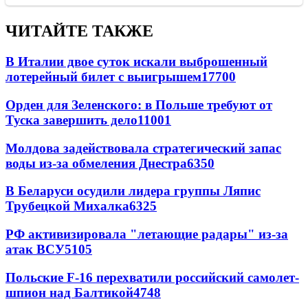
ЧИТАЙТЕ ТАКЖЕ
В Италии двое суток искали выброшенный
лотерейный билет с выигрышем
17700
Орден для Зеленского: в Польше требуют от
Туска завершить дело
11001
Молдова задействовала стратегический запас
воды из-за обмеления Днестра
6350
В Беларуси осудили лидера группы Ляпис
Трубецкой Михалка
6325
РФ активизировала "летающие радары" из-за
атак ВСУ
5105
Польские F-16 перехватили российский самолет-
шпион над Балтикой
4748