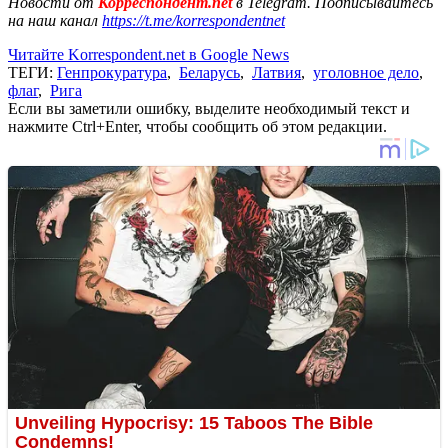
Новости от
Корреспондент.net
в Telegram. Подписывайтесь
на наш канал
https://t.me/korrespondentnet
Читайте Korrespondent.net в Google News
ТЕГИ:
Генпрокуратура
,
Беларусь
,
Латвия
,
уголовное дело
,
флаг
,
Рига
Если вы заметили ошибку, выделите необходимый текст и
нажмите Ctrl+Enter, чтобы сообщить об этом редакции.