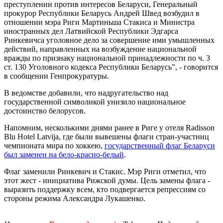
преступлении против интересов Беларуси, Генеральный
прокурор Республики Беларусь Андрей Швед возбудил в
отношении мэра Риги Мартиньша Стакиса и Министра
иностранных дел Латвийской Республики Эдгарса
Ринкевичса уголовное дело за совершение ими умышленных
действий, направленных на возбуждение национальной
вражды по признаку национальной принадлежности по ч. 3
ст. 130 Уголовного кодекса Республики Беларусь", - говорится
в сообщении Генпрокуратуры.
В ведомстве добавили, что надругательство над
государственной символикой унизило национальное
достоинство белорусов.
Напомним, несколькими днями ранее в Риге у отеля Radisson
Blu Hotel Latvija, где были вывешены флаги стран-участниц
чемпионата мира по хоккею,
государственный флаг Беларуси
был заменен на бело-красно-белый
.
Флаг заменили Ринкевич и Стакис. Мэр Риги отметил, что
этот жест - инициатива Рижской думы. Цель замены флага -
выразить поддержку всем, кто подвергается репрессиям со
стороны режима Александра Лукашенко.