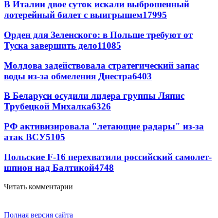
В Италии двое суток искали выброшенный
лотерейный билет с выигрышем
17995
Орден для Зеленского: в Польше требуют от
Туска завершить дело
11085
Молдова задействовала стратегический запас
воды из-за обмеления Днестра
6403
В Беларуси осудили лидера группы Ляпис
Трубецкой Михалка
6326
РФ активизировала "летающие радары" из-за
атак ВСУ
5105
Польские F-16 перехватили российский самолет-
шпион над Балтикой
4748
Читать комментарии
Полная версия сайта