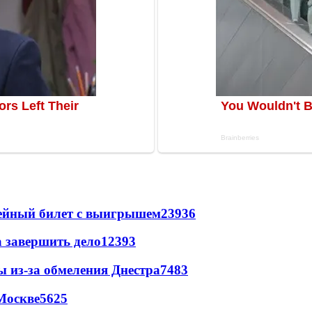
рейный билет с выигрышем
23936
а завершить дело
12393
ы из-за обмеления Днестра
7483
Москве
5625