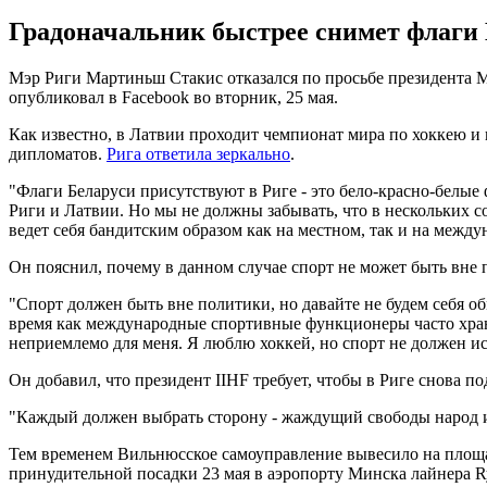
Градоначальник быстрее снимет флаги 
Мэр Риги Мартиньш Стакис отказался по просьбе президента М
опубликовал в Facebook во вторник, 25 мая.
Как известно, в Латвии проходит чемпионат мира по хоккею и
дипломатов.
Рига ответила зеркально
.
"Флаги Беларуси присутствуют в Риге - это бело-красно-белые
Риги и Латвии. Но мы не должны забывать, что в нескольких 
ведет себя бандитским образом как на местном, так и на между
Он пояснил, почему в данном случае спорт не может быть вне 
"Спорт должен быть вне политики, но давайте не будем себя об
время как международные спортивные функционеры часто хранил
неприемлемо для меня. Я люблю хоккей, но спорт не должен ис
Он добавил, что президент IIHF требует, чтобы в Риге снова п
"Каждый должен выбрать сторону - жаждущий свободы народ или
Тем временем Вильнюсское самоуправление вывесило на площа
принудительной посадки 23 мая в аэропорту Минска лайнера Ry