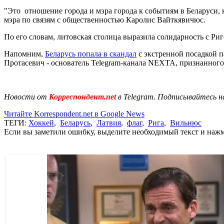
"Это отношение города и мэра города к событиям в Беларуси, 
мэра по связям с общественностью Каролис Вайткявичюс.
По его словам, литовская столица выразила солидарность с Риг
Напомним,
Беларусь попала в скандал
с экстренной посадкой п
Протасевич - основатель Telegram-канала NEXTA, признанного
Новости от
Корреспондент.net
в Telegram. Подписывайтесь н
Читайте Korrespondent.net в Google News
ТЕГИ:
Хоккей
,
Беларусь
,
Латвия
,
флаг
,
Рига
,
Вильнюс
Если вы заметили ошибку, выделите необходимый текст и нажми