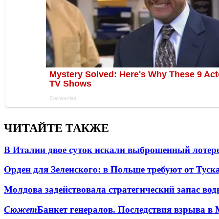
ЧИТАЙТЕ ТАКЖЕ
В Италии двое суток искали выброшенный лоте
Орден для Зеленского: в Польше требуют от Туск
Молдова задействовала стратегический запас вод
Сюжет
Банкет генералов. Последствия взрыва в 