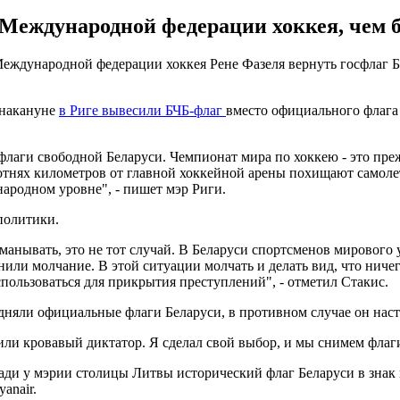
Международной федерации хоккея, чем б
еждународной федерации хоккея Рене Фазеля вернуть госфлаг Бе
 накануне
в Риге вывесили БЧБ-флаг
вместо официального флага
 флаги свободной Беларуси. Чемпионат мира по хоккею - это пре
сотнях километров от главной хоккейной арены похищают самоле
народном уровне", - пишет мэр Риги.
политики.
манывать, это не тот случай. В Беларуси спортсменов мирового 
и молчание. В этой ситуации молчать и делать вид, что ничего 
пользоваться для прикрытия преступлений", - отметил Стакис.
одняли официальные флаги Беларуси, в противном случае он наст
 кровавый диктатор. Я сделал свой выбор, и мы снимем флаги I
ди у мэрии столицы Литвы исторический флаг Беларуси в знак 
anair.