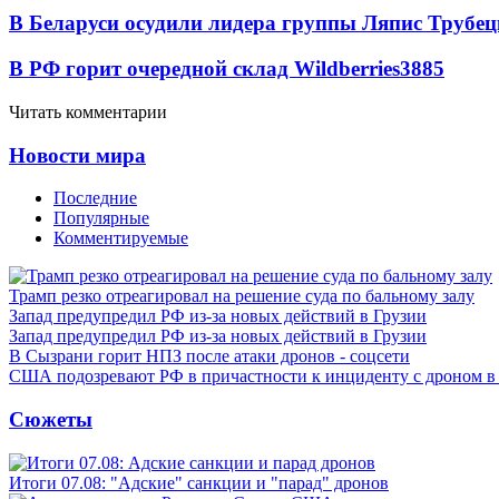
В Беларуси осудили лидера группы Ляпис Трубе
В РФ горит очередной склад Wildberries
3885
Читать комментарии
Новости мира
Последние
Популярные
Комментируемые
Трамп резко отреагировал на решение суда по бальному залу
Запад предупредил РФ из-за новых действий в Грузии
Запад предупредил РФ из-за новых действий в Грузии
В Сызрани горит НПЗ после атаки дронов - соцсети
США подозревают РФ в причастности к инциденту с дроном в
Сюжеты
Итоги 07.08: "Адские" санкции и "парад" дронов