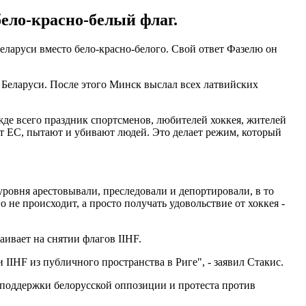
ело-красно-белый флаг.
ларуси вместо бело-красно-белого. Свой ответ Фазелю он
 Беларуси. После этого Минск выслал всех латвийских
жде всего праздник спортсменов, любителей хоккея, жителей
т ЕС, пытают и убивают людей. Это делает режим, который
уровня арестовывали, преследовали и депортировали, в то
не происходит, а просто получать удовольствие от хоккея -
аивает на снятии флагов IIHF.
IHF из публичного пространства в Риге", - заявил Стакис.
поддержки белорусской оппозиции и протеста против