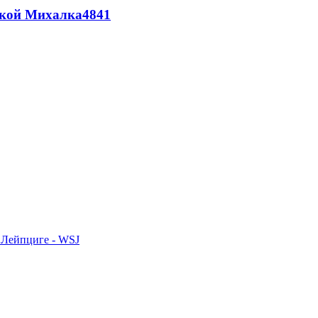
цкой Михалка
4841
 Лейпциге - WSJ