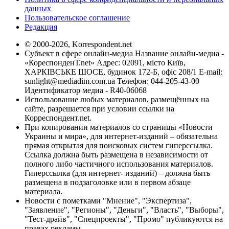
данных
Пользовательское соглашение
Редакция
© 2000-2026, Korrespondent.net
Субъект в сфере онлайн-медиа Название онлайн-медиа -
«КореспонденТ.net» Адрес: 02091, місто Київ,
ХАРКІВСЬКЕ ШОСЕ, будинок 172-Б, офіс 208/1 E-mail:
sunlight@mediadim.com.ua
Телефон: 044-205-43-00
Идентификатор медиа - R40-06068
Использование любых материалов, размещённых на
сайте, разрешается при условии ссылки на
Корреспондент.net.
При копировании материалов со страницы «Новости
Украины и мира», для интернет-изданий – обязательна
прямая открытая для поисковых систем гиперссылка.
Ссылка должна быть размещена в независимости от
полного либо частичного использования материалов.
Гиперссылка (для интернет- изданий) – должна быть
размещена в подзаголовке или в первом абзаце
материала.
Новости с пометками "Мнение", "Экспертиза",
"Заявление", "Регионы", "Деньги", "Власть", "Выборы",
"Тест-драйв", "Спецпроекты", "Промо" публикуются на
правах рекламы.