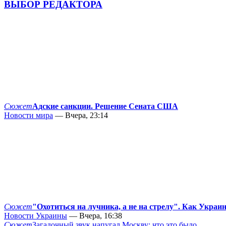
ВЫБОР РЕДАКТОРА
Сюжет
Адские санкции. Решение Сената США
Новости мира
— Вчера, 23:14
Сюжет
"Охотиться на лучника, а не на стрелу". Как Украи
Новости Украины
— Вчера, 16:38
Сюжет
Загадочный звук напугал Москву: что это было