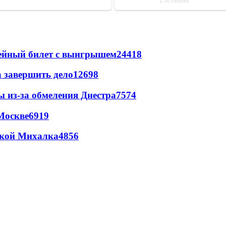
рейный билет с выигрышем
24418
а завершить дело
12698
ы из-за обмеления Днестра
7574
Москве
6919
цкой Михалка
4856