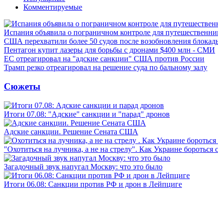
Комментируемые
Испания объявила о пограничном контроле для путешественни
США перехватили более 50 судов после возобновления блокад
Пентагон купит лазеры для борьбы с дронами $400 млн - СМИ
ЕС отреагировал на "адские санкции" США против России
Трамп резко отреагировал на решение суда по бальному залу
Сюжеты
Итоги 07.08: "Адские" санкции и "парад" дронов
Адские санкции. Решение Сената США
"Охотиться на лучника, а не на стрелу". Как Украине бороться 
Загадочный звук напугал Москву: что это было
Итоги 06.08: Санкции против РФ и дрон в Лейпциге