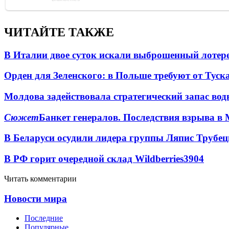
ЧИТАЙТЕ ТАКЖЕ
В Италии двое суток искали выброшенный лоте
Орден для Зеленского: в Польше требуют от Туск
Молдова задействовала стратегический запас вод
Сюжет
Банкет генералов. Последствия взрыва в 
В Беларуси осудили лидера группы Ляпис Трубе
В РФ горит очередной склад Wildberries
3904
Читать комментарии
Новости мира
Последние
Популярные