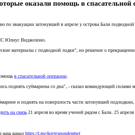
оторые оказали помощь в спасательной о
о эвакуации затонувшей в апреле у острова Бали подводной лод
ВМС Юлиус Виджохоно.
еские материалы с подводной лодки", но решение о прекращении
помощь
в спасательной операции
.
ись поднять субмарины со дна", - сказал командующий силами м
бмарине и поднять на поверхность части затонувшей подлодкии, 
дить на связь
21 апреля во время учений рядом с Бали. 25 апреля
а наш канал
https://t.me/korrespondentnet