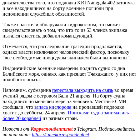
доказательства того, что подлодка KRI Nanggala 402 затонула
и все находившиеся на борту военные погибли при
исполнении служебных обязанностей.
Также спасатели обнаружили гидрокостюм, что может
свидетельствовать о том, что кто-то из 53 членов экипажа
пытался спастись, добавил командующий.
Отмечается, что расследование трагедии продолжается,
однако власти исключают человеческий фактор, поскольку
"все необходимые процедуры экипажем были выполнены".
Индонезийские военные намерены поднять судно со дна
Балийского моря, однако, как признает Тчахджанто, у них нет
подобного опыта.
Напомним, субмарина
перестала выходить на связь
во время
учений рядом с островом Бали 21 апреля. На борту судна
находились по меньшей мере 53 человека. Местные СМИ
сообщали, что
запаса кислорода
на пропавшей подлодке
хватит до субботы, 24 апреля.
Поисками судна занимались
более 20 кораблей
из разных стран.
Новости от
Корреспондент.net
в Telegram. Подписывайтесь
на наш канал
https://t.me/korrespondentnet