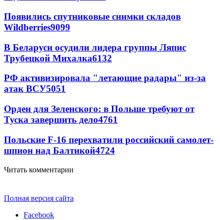
Появились спутниковые снимки складов
Wildberries
9099
В Беларуси осудили лидера группы Ляпис
Трубецкой Михалка
6132
РФ активизировала "летающие радары" из-за
атак ВСУ
5051
Орден для Зеленского: в Польше требуют от
Туска завершить дело
4761
Польские F-16 перехватили российский самолет-
шпион над Балтикой
4724
Читать комментарии
Полная версия сайта
Facebook