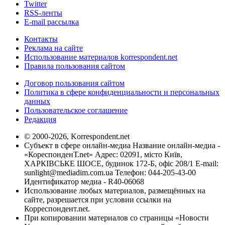
Twitter
RSS-ленты
E-mail рассылка
Контакты
Реклама на сайте
Использование материалов korrespondent.net
Правила пользования сайтом
Договор пользования сайтом
Политика в сфере конфиденциальности и персональных
данных
Пользовательское соглашение
Редакция
© 2000-2026, Korrespondent.net
Субъект в сфере онлайн-медиа Название онлайн-медиа -
«КореспонденТ.net» Адрес: 02091, місто Київ,
ХАРКІВСЬКЕ ШОСЕ, будинок 172-Б, офіс 208/1 E-mail:
sunlight@mediadim.com.ua
Телефон: 044-205-43-00
Идентификатор медиа - R40-06068
Использование любых материалов, размещённых на
сайте, разрешается при условии ссылки на
Корреспондент.net.
При копировании материалов со страницы «Новости