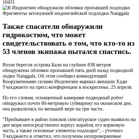
10431
Фрагменты затонувшей индонезийской подлодки Nanggala
Также спасатели обнаружили
гидрокостюм, что может
свидетельствовать о том, что кто-то из
53 членов экипажа пытался спастись.
Возле берегов острова Бали на глубине 838 метров
обнаружены обломки пропавшей пять дней назад подводной
лодки Nanggala. Об этом сообщил командующий
Вооруженными силами Индонезии маршал авиации Хади
Тчахджанто на пресс-конференции в воскресенье, 25 апреля.
По его словам, оснащенный камерами подводный робот
обнаружил почти 60-метровую субмарину на океанском дне,
она развалилась по меньшей мере на три части.
"Прибывшее в район поисков сингапурское судно выявило на
дне моря непосредственно корпус корабля, его кормовую
часть, а также основные элементы подлодки", - уточнил
Тчахджанто и отметил, что получены неопровержимые