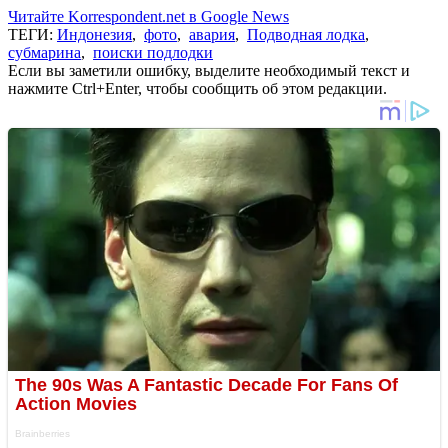
Читайте Korrespondent.net в Google News
ТЕГИ:
Индонезия
,
фото
,
авария
,
Подводная лодка
,
субмарина
,
поиски подлодки
Если вы заметили ошибку, выделите необходимый текст и
нажмите Ctrl+Enter, чтобы сообщить об этом редакции.