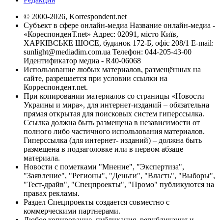
© 2000-2026, Korrespondent.net
Субъект в сфере онлайн-медиа Название онлайн-медиа -
«КореспонденТ.net» Адрес: 02091, місто Київ,
ХАРКІВСЬКЕ ШОСЕ, будинок 172-Б, офіс 208/1 E-mail:
sunlight@mediadim.com.ua
Телефон: 044-205-43-00
Идентификатор медиа - R40-06068
Использование любых материалов, размещённых на
сайте, разрешается при условии ссылки на
Корреспондент.net.
При копировании материалов со страницы «Новости
Украины и мира», для интернет-изданий – обязательна
прямая открытая для поисковых систем гиперссылка.
Ссылка должна быть размещена в независимости от
полного либо частичного использования материалов.
Гиперссылка (для интернет- изданий) – должна быть
размещена в подзаголовке или в первом абзаце
материала.
Новости с пометками "Мнение", "Экспертиза",
"Заявление", "Регионы", "Деньги", "Власть", "Выборы",
"Тест-драйв", "Спецпроекты", "Промо" публикуются на
правах рекламы.
Раздел Спецпроекты создается совместно с
коммерческими партнерами.
Любое копирование, публикация, републикация и