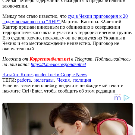
Сейчас четверо задержанных находятся в предварительном
заключении.
Между тем стало известно, что
суд в Чехии приговорил к 20
годам воевавшего за "ЛНР"
Мартина Кантора. 32-летний
Кантор признан виновным по обвинению в совершении
террористического акта и участии в террористической группе.
Его судили заочно, поскольку он не вернулся из Украины в
Чехию и его местонахождение неизвестно. Приговор не
окончательный.
Новости от
Корреспондент.net
в Telegram. Подписывайтесь
на наш канал
https://t.me/korrespondentnet
Читайте Korrespondent.net в Google News
ТЕГИ:
работа
,
нелегалы
,
Чехия
,
полиция
Если вы заметили ошибку, выделите необходимый текст и
нажмите Ctrl+Enter, чтобы сообщить об этом редакции.