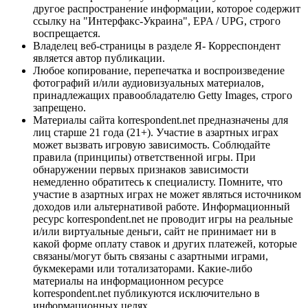
другое распространение информации, которое содержит
ссылку на "Интерфакс-Украина", EPA / UPG, строго
воспрещается.
Владелец веб-страницы в разделе Я- Корреспондент
является автор публикации.
Любое копирование, перепечатка и воспроизведение
фотографий и/или аудиовизуальных материалов,
принадлежащих правообладателю Getty Images, строго
запрещено.
Материалы сайта korrespondent.net предназначены для
лиц старше 21 года (21+). Участие в азартных играх
может вызвать игровую зависимость. Соблюдайте
правила (принципы) ответственной игры. При
обнаружении первых признаков зависимости
немедленно обратитесь к специалисту. Помните, что
участие в азартных играх не может являться источником
доходов или альтернативой работе. Информационный
ресурс korrespondent.net не проводит игры на реальные
и/или виртуальные деньги, сайт не принимает ни в
какой форме оплату ставок и других платежей, которые
связаны/могут быть связаны с азартными играми,
букмекерами или тотализаторами. Какие-либо
материалы на информационном ресурсе
korrespondent.net публикуются исключительно в
информационных целях.