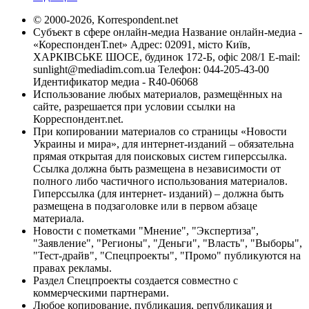
© 2000-2026, Korrespondent.net
Субъект в сфере онлайн-медиа Название онлайн-медиа -
«КореспонденТ.net» Адрес: 02091, місто Київ,
ХАРКІВСЬКЕ ШОСЕ, будинок 172-Б, офіс 208/1 E-mail:
sunlight@mediadim.com.ua
Телефон: 044-205-43-00
Идентификатор медиа - R40-06068
Использование любых материалов, размещённых на
сайте, разрешается при условии ссылки на
Корреспондент.net.
При копировании материалов со страницы «Новости
Украины и мира», для интернет-изданий – обязательна
прямая открытая для поисковых систем гиперссылка.
Ссылка должна быть размещена в независимости от
полного либо частичного использования материалов.
Гиперссылка (для интернет- изданий) – должна быть
размещена в подзаголовке или в первом абзаце
материала.
Новости с пометками "Мнение", "Экспертиза",
"Заявление", "Регионы", "Деньги", "Власть", "Выборы",
"Тест-драйв", "Спецпроекты", "Промо" публикуются на
правах рекламы.
Раздел Спецпроекты создается совместно с
коммерческими партнерами.
Любое копирование, публикация, републикация и