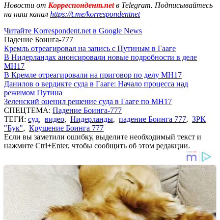
Новости от
Корреспондент.net
в Telegram. Подписывайтесь
на наш канал
https://t.me/korrespondentnet
Читайте Korrespondent.net в Google News
Падение Боинга-777
Кремль отреагировал на запись с Путиным в Гааге
В Нидерландах анонсировали новые подробности в деле
MH17
В Кремле отреагировали на приговор по делу МН17
Данилов о вердикте суда в Гааге: Начало процесса над
режимом Путина
Зеленский оценил решение суда в Гааге по MH17
СПЕЦТЕМА:
Падение Боинга-777
ТЕГИ:
суд
,
видео
,
Нидерланды
,
падение Боинга 777
,
ЗРК
"Бук"
,
Крушение Боинга 777
Если вы заметили ошибку, выделите необходимый текст и
нажмите Ctrl+Enter, чтобы сообщить об этом редакции.