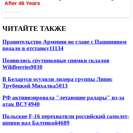
ЧИТАЙТЕ ТАКЖЕ
Правительство Армении во главе с Пашиняном
подало в отставку
11134
Появились спутниковые снимки складов
Wildberries
9030
В Беларуси осудили лидера группы Ляпис
Трубецкой Михалка
5013
РФ активизировала "летающие радары" из-за
атак ВСУ
4940
Польские F-16 перехватили российский самолет-
шпион над Балтикой
4689