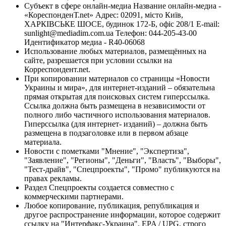
Субъект в сфере онлайн-медиа Название онлайн-медиа -
«КореспонденТ.net» Адрес: 02091, місто Київ,
ХАРКІВСЬКЕ ШОСЕ, будинок 172-Б, офіс 208/1 E-mail:
sunlight@mediadim.com.ua
Телефон: 044-205-43-00
Идентификатор медиа - R40-06068
Использование любых материалов, размещённых на
сайте, разрешается при условии ссылки на
Корреспондент.net.
При копировании материалов со страницы «Новости
Украины и мира», для интернет-изданий – обязательна
прямая открытая для поисковых систем гиперссылка.
Ссылка должна быть размещена в независимости от
полного либо частичного использования материалов.
Гиперссылка (для интернет- изданий) – должна быть
размещена в подзаголовке или в первом абзаце
материала.
Новости с пометками "Мнение", "Экспертиза",
"Заявление", "Регионы", "Деньги", "Власть", "Выборы",
"Тест-драйв", "Спецпроекты", "Промо" публикуются на
правах рекламы.
Раздел Спецпроекты создается совместно с
коммерческими партнерами.
Любое копирование, публикация, републикация и
другое распространение информации, которое содержит
ссылку на "Интерфакс-Украина", EPA / UPG, строго