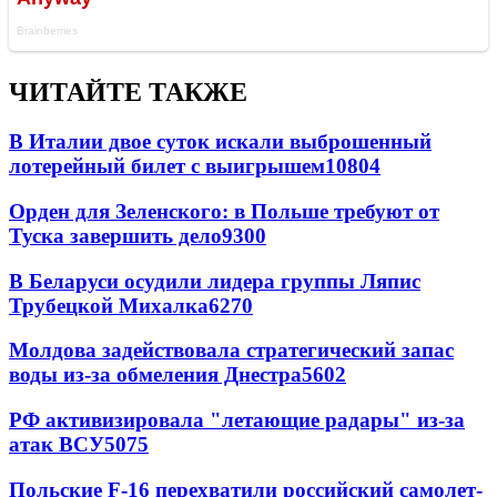
ЧИТАЙТЕ ТАКЖЕ
В Италии двое суток искали выброшенный
лотерейный билет с выигрышем
10804
Орден для Зеленского: в Польше требуют от
Туска завершить дело
9300
В Беларуси осудили лидера группы Ляпис
Трубецкой Михалка
6270
Молдова задействовала стратегический запас
воды из-за обмеления Днестра
5602
РФ активизировала "летающие радары" из-за
атак ВСУ
5075
Польские F-16 перехватили российский самолет-