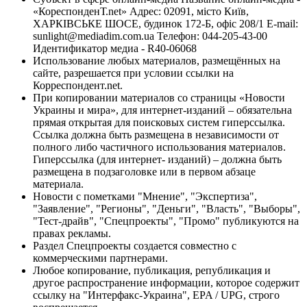
«КореспонденТ.net» Адрес: 02091, місто Київ,
ХАРКІВСЬКЕ ШОСЕ, будинок 172-Б, офіс 208/1 E-mail:
sunlight@mediadim.com.ua
Телефон: 044-205-43-00
Идентификатор медиа - R40-06068
Использование любых материалов, размещённых на
сайте, разрешается при условии ссылки на
Корреспондент.net.
При копировании материалов со страницы «Новости
Украины и мира», для интернет-изданий – обязательна
прямая открытая для поисковых систем гиперссылка.
Ссылка должна быть размещена в независимости от
полного либо частичного использования материалов.
Гиперссылка (для интернет- изданий) – должна быть
размещена в подзаголовке или в первом абзаце
материала.
Новости с пометками "Мнение", "Экспертиза",
"Заявление", "Регионы", "Деньги", "Власть", "Выборы",
"Тест-драйв", "Спецпроекты", "Промо" публикуются на
правах рекламы.
Раздел Спецпроекты создается совместно с
коммерческими партнерами.
Любое копирование, публикация, републикация и
другое распространение информации, которое содержит
ссылку на "Интерфакс-Украина", EPA / UPG, строго