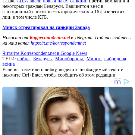
Также
США ввели новый пакет санкций
против компаний и
некоторых граждан Беларуси. Вашингтон внес в
санкционный список шесть юридических и 16 физических
лиц, в том числе КГБ.
Минск отреагировал на санкции Запада
Новости от
Корреспондент.net
в Telegram. Подписывайтесь
на наш канал
https://t.me/korrespondentnet
Читайте Korrespondent.net в Google News
ТЕГИ:
война
,
Беларусь
,
Минобороны
,
Минск
,
гибридная
война
Если вы заметили ошибку, выделите необходимый текст и
нажмите Ctrl+Enter, чтобы сообщить об этом редакции.