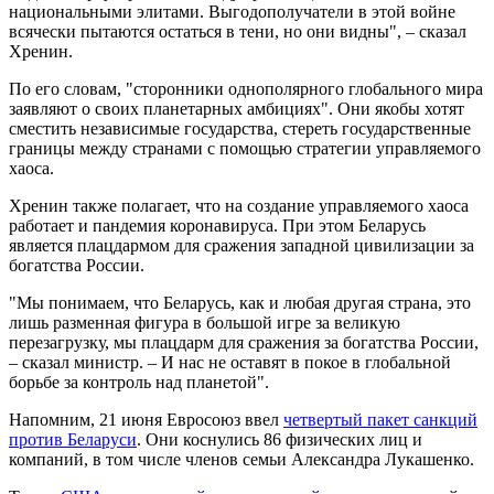
национальными элитами. Выгодополучатели в этой войне
всячески пытаются остаться в тени, но они видны", – сказал
Хренин.
По его словам, "сторонники однополярного глобального мира
заявляют о своих планетарных амбициях". Они якобы хотят
сместить независимые государства, стереть государственные
границы между странами с помощью стратегии управляемого
хаоса.
Хренин также полагает, что на создание управляемого хаоса
работает и пандемия коронавируса. При этом Беларусь
является плацдармом для сражения западной цивилизации за
богатства России.
"Мы понимаем, что Беларусь, как и любая другая страна, это
лишь разменная фигура в большой игре за великую
перезагрузку, мы плацдарм для сражения за богатства России,
– сказал министр. – И нас не оставят в покое в глобальной
борьбе за контроль над планетой".
Напомним, 21 июня Евросоюз ввел
четвертый пакет санкций
против Беларуси
. Они коснулись 86 физических лиц и
компаний, в том числе членов семьи Александра Лукашенко.