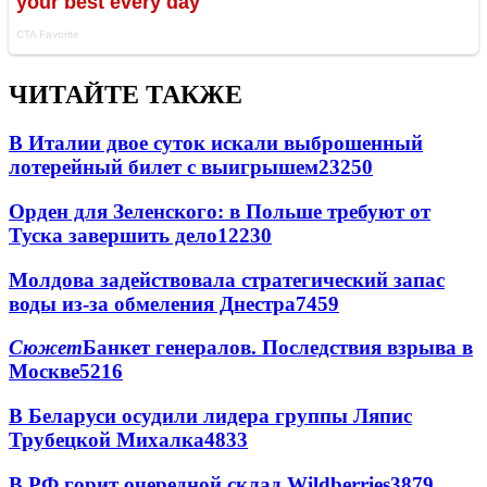
ЧИТАЙТЕ ТАКЖЕ
В Италии двое суток искали выброшенный
лотерейный билет с выигрышем
23250
Орден для Зеленского: в Польше требуют от
Туска завершить дело
12230
Молдова задействовала стратегический запас
воды из-за обмеления Днестра
7459
Сюжет
Банкет генералов. Последствия взрыва в
Москве
5216
В Беларуси осудили лидера группы Ляпис
Трубецкой Михалка
4833
В РФ горит очередной склад Wildberries
3879