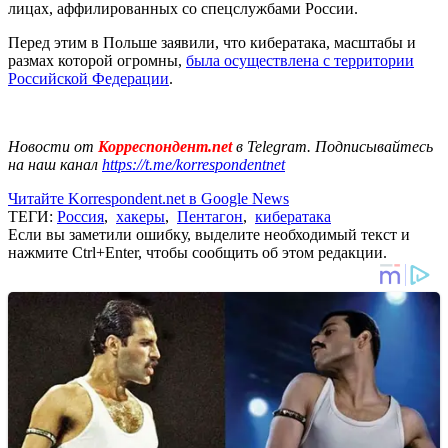
лицах, аффилированных со спецслужбами России.
Перед этим в Польше заявили, что кибератака, масштабы и
размах которой огромны,
была осуществлена с территории
Российской Федерации
.
Новости от
Корреспондент.net
в Telegram. Подписывайтесь
на наш канал
https://t.me/korrespondentnet
Читайте Korrespondent.net в Google News
ТЕГИ:
Россия
,
хакеры
,
Пентагон
,
кибератака
Если вы заметили ошибку, выделите необходимый текст и
нажмите Ctrl+Enter, чтобы сообщить об этом редакции.