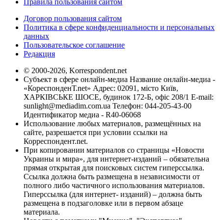
Правила пользования сайтом
Договор пользования сайтом
Политика в сфере конфиденциальности и персональных
данных
Пользовательское соглашение
Редакция
© 2000-2026, Korrespondent.net
Субъект в сфере онлайн-медиа Название онлайн-медиа -
«КореспонденТ.net» Адрес: 02091, місто Київ,
ХАРКІВСЬКЕ ШОСЕ, будинок 172-Б, офіс 208/1 E-mail:
sunlight@mediadim.com.ua
Телефон: 044-205-43-00
Идентификатор медиа - R40-06068
Использование любых материалов, размещённых на
сайте, разрешается при условии ссылки на
Корреспондент.net.
При копировании материалов со страницы «Новости
Украины и мира», для интернет-изданий – обязательна
прямая открытая для поисковых систем гиперссылка.
Ссылка должна быть размещена в независимости от
полного либо частичного использования материалов.
Гиперссылка (для интернет- изданий) – должна быть
размещена в подзаголовке или в первом абзаце
материала.