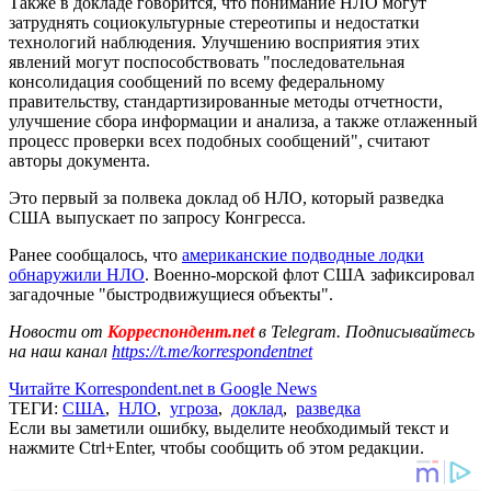
Также в докладе говорится, что понимание НЛО могут
затруднять социокультурные стереотипы и недостатки
технологий наблюдения. Улучшению восприятия этих
явлений могут поспособствовать "последовательная
консолидация сообщений по всему федеральному
правительству, стандартизированные методы отчетности,
улучшение сбора информации и анализа, а также отлаженный
процесс проверки всех подобных сообщений", считают
авторы документа.
Это первый за полвека доклад об НЛО, который разведка
США выпускает по запросу Конгресса.
Ранее сообщалось, что
американские подводные лодки
обнаружили НЛО
. Военно-морской флот США зафиксировал
загадочные "быстродвижущиеся объекты".
Новости от
Корреспондент.net
в Telegram. Подписывайтесь
на наш канал
https://t.me/korrespondentnet
Читайте Korrespondent.net в Google News
ТЕГИ:
США
,
НЛО
,
угроза
,
доклад
,
разведка
Если вы заметили ошибку, выделите необходимый текст и
нажмите Ctrl+Enter, чтобы сообщить об этом редакции.