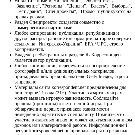
Новости с пометками "Мнение", "Экспертиза",
"Заявление", "Регионы", "Деньги", "Власть", "Выборы",
"Тест-драйв", "Спецпроекты", "Промо" публикуются на
правах рекламы.
Раздел Спецпроекты создается совместно с
коммерческими партнерами.
Любое копирование, публикация, републикация и
другое распространение информации, которое содержит
ссылку на "Интерфакс-Украина", EPA / UPG, строго
воспрещается.
Владелец веб-страницы в разделе Я- Корреспондент
является автор публикации.
Любое копирование, перепечатка и воспроизведение
фотографий и/или аудиовизуальных материалов,
принадлежащих правообладателю Getty Images, строго
запрещено.
Материалы сайта korrespondent.net предназначены для
лиц старше 21 года (21+). Участие в азартных играх
может вызвать игровую зависимость. Соблюдайте
правила (принципы) ответственной игры. При
обнаружении первых признаков зависимости
немедленно обратитесь к специалисту. Помните, что
участие в азартных играх не может являться источником
доходов или альтернативой работе. Информационный
ресурс korrespondent.net не проводит игры на реальные