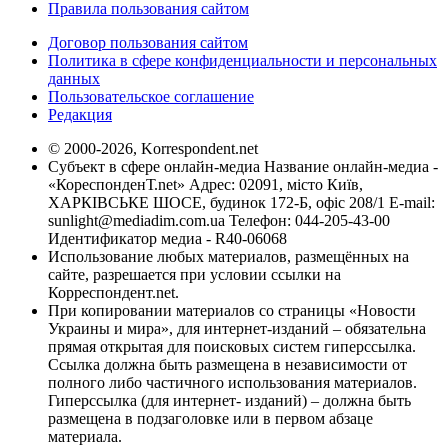
Правила пользования сайтом
Договор пользования сайтом
Политика в сфере конфиденциальности и персональных
данных
Пользовательское соглашение
Редакция
© 2000-2026, Korrespondent.net
Субъект в сфере онлайн-медиа Название онлайн-медиа -
«КореспонденТ.net» Адрес: 02091, місто Київ,
ХАРКІВСЬКЕ ШОСЕ, будинок 172-Б, офіс 208/1 E-mail:
sunlight@mediadim.com.ua
Телефон: 044-205-43-00
Идентификатор медиа - R40-06068
Использование любых материалов, размещённых на
сайте, разрешается при условии ссылки на
Корреспондент.net.
При копировании материалов со страницы «Новости
Украины и мира», для интернет-изданий – обязательна
прямая открытая для поисковых систем гиперссылка.
Ссылка должна быть размещена в независимости от
полного либо частичного использования материалов.
Гиперссылка (для интернет- изданий) – должна быть
размещена в подзаголовке или в первом абзаце
материала.