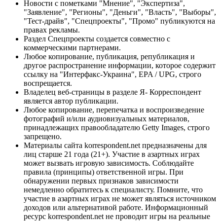
Новости с пометками "Мнение", "Экспертиза",
"Заявление", "Регионы", "Деньги", "Власть", "Выборы",
"Тест-драйв", "Спецпроекты", "Промо" публикуются на
правах рекламы.
Раздел Спецпроекты создается совместно с
коммерческими партнерами.
Любое копирование, публикация, републикация и
другое распространение информации, которое содержит
ссылку на "Интерфакс-Украина", EPA / UPG, строго
воспрещается.
Владелец веб-страницы в разделе Я- Корреспондент
является автор публикации.
Любое копирование, перепечатка и воспроизведение
фотографий и/или аудиовизуальных материалов,
принадлежащих правообладателю Getty Images, строго
запрещено.
Материалы сайта korrespondent.net предназначены для
лиц старше 21 года (21+). Участие в азартных играх
может вызвать игровую зависимость. Соблюдайте
правила (принципы) ответственной игры. При
обнаружении первых признаков зависимости
немедленно обратитесь к специалисту. Помните, что
участие в азартных играх не может являться источником
доходов или альтернативой работе. Информационный
ресурс korrespondent.net не проводит игры на реальные