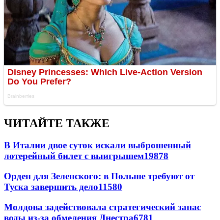
ЧИТАЙТЕ ТАКЖЕ
В Италии двое суток искали выброшенный
лотерейный билет с выигрышем
19878
Орден для Зеленского: в Польше требуют от
Туска завершить дело
11580
Молдова задействовала стратегический запас
воды из-за обмеления Днестра
6781