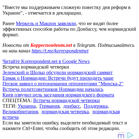
"Вместе мы поддерживаем сложную повестку дня реформ в
Украине", - отмечается в декларации.
Ранее
Меркель и Макрон заявляли
, что не видят более
эффективных способов работы по Донбассу, чем нормандский
формат.
Новости от
Корреспондент.net
в Telegram. Подписывайтесь
на наш канал
https://t.me/korrespondentnet
Читайте Korrespondent.net в Google News
Встреча нормандской четверки
Зеленский и Шольц обсудили нормандский саммит
Ермак о Нормандии: Встречи будут проходить чаще
Песков заявил о непонимании оппонентами "Минска-2"
Встреча политсоветников Нормандии началась
Киев озвучил цель заседания нормандского формата
СПЕЦТЕМА:
Встреча нормандской четверки
ТЕГИ:
Украина
,
Германия
,
донбасс
,
Поддержка
,
Великобритания
,
нормандская четверка
,
нормандская
встреча
Если вы заметили ошибку, выделите необходимый текст и
нажмите Ctrl+Enter, чтобы сообщить об этом редакции.