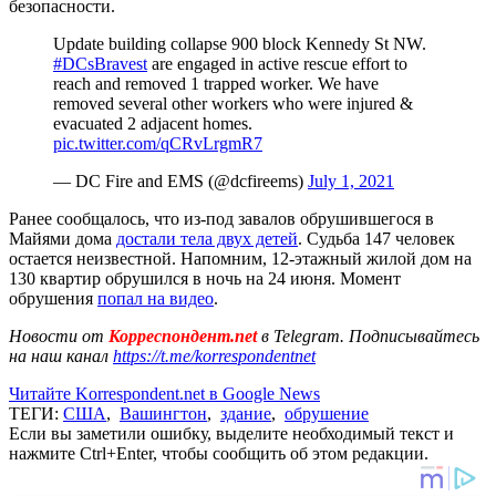
безопасности.
Update building collapse 900 block Kennedy St NW.
#DCsBravest
are engaged in active rescue effort to
reach and removed 1 trapped worker. We have
removed several other workers who were injured &
evacuated 2 adjacent homes.
pic.twitter.com/qCRvLrgmR7
— DC Fire and EMS (@dcfireems)
July 1, 2021
Ранее сообщалось, что из-под завалов обрушившегося в
Майями дома
достали тела двух детей
. Судьба 147 человек
остается неизвестной. Напомним, 12-этажный жилой дом на
130 квартир обрушился в ночь на 24 июня. Момент
обрушения
попал на видео
.
Новости от
Корреспондент.net
в Telegram. Подписывайтесь
на наш канал
https://t.me/korrespondentnet
Читайте Korrespondent.net в Google News
ТЕГИ:
США
,
Вашингтон
,
здание
,
обрушение
Если вы заметили ошибку, выделите необходимый текст и
нажмите Ctrl+Enter, чтобы сообщить об этом редакции.