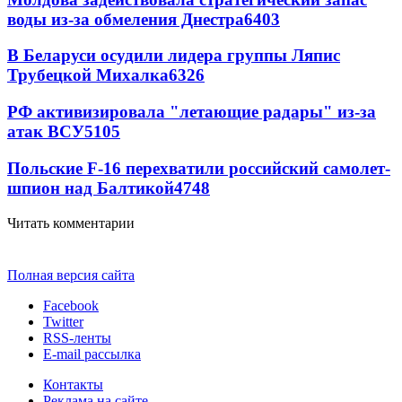
воды из-за обмеления Днестра
6403
В Беларуси осудили лидера группы Ляпис
Трубецкой Михалка
6326
РФ активизировала "летающие радары" из-за
атак ВСУ
5105
Польские F-16 перехватили российский самолет-
шпион над Балтикой
4748
Читать комментарии
Полная версия сайта
Facebook
Twitter
RSS-ленты
E-mail рассылка
Контакты
Реклама на сайте