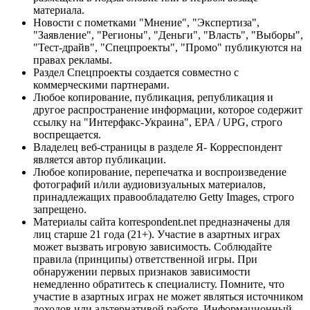
материала.
Новости с пометками "Мнение", "Экспертиза",
"Заявление", "Регионы", "Деньги", "Власть", "Выборы",
"Тест-драйв", "Спецпроекты", "Промо" публикуются на
правах рекламы.
Раздел Спецпроекты создается совместно с
коммерческими партнерами.
Любое копирование, публикация, републикация и
другое распространение информации, которое содержит
ссылку на "Интерфакс-Украина", EPA / UPG, строго
воспрещается.
Владелец веб-страницы в разделе Я- Корреспондент
является автор публикации.
Любое копирование, перепечатка и воспроизведение
фотографий и/или аудиовизуальных материалов,
принадлежащих правообладателю Getty Images, строго
запрещено.
Материалы сайта korrespondent.net предназначены для
лиц старше 21 года (21+). Участие в азартных играх
может вызвать игровую зависимость. Соблюдайте
правила (принципы) ответственной игры. При
обнаружении первых признаков зависимости
немедленно обратитесь к специалисту. Помните, что
участие в азартных играх не может являться источником
доходов или альтернативой работе. Информационный