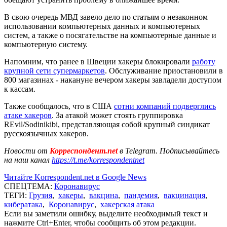
В свою очередь МВД завело дело по статьям о незаконном
использовании компьютерных данных и компьютерных
систем, а также о посягательстве на компьютерные данные и
компьютерную систему.
Напомним, что ранее в Швеции хакеры блокировали
работу
крупной сети супермаркетов
. Обслуживание приостановили в
800 магазинах - накануне вечером хакеры завладели доступом
к кассам.
Также сообщалось, что в США
сотни компаний подверглись
атаке хакеров
. За атакой может стоять группировка
REvil/Sodinikibi, представляющая собой крупный синдикат
русскоязычных хакеров.
Новости от
Корреспондент.net
в Telegram. Подписывайтесь
на наш канал
https://t.me/korrespondentnet
Читайте Korrespondent.net в Google News
СПЕЦТЕМА:
Коронавирус
ТЕГИ:
Грузия
,
хакеры
,
вакцина
,
пандемия
,
вакцинация
,
кибератака
,
Коронавирус
,
хакерская атака
Если вы заметили ошибку, выделите необходимый текст и
нажмите Ctrl+Enter, чтобы сообщить об этом редакции.