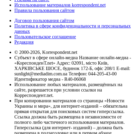
Использование материалов korrespondent.net
Правила пользования сайтом
Договор пользования сайтом
Политика в сфере конфиденциальности и персональных
данных
Пользовательское соглашение
Редакция
© 2000-2026, Korrespondent.net
Субъект в сфере онлайн-медиа Название онлайн-медиа -
«КореспонденТ.net» Адрес: 02091, місто Київ,
ХАРКІВСЬКЕ ШОСЕ, будинок 172-Б, офіс 208/1 E-mail:
sunlight@mediadim.com.ua
Телефон: 044-205-43-00
Идентификатор медиа - R40-06068
Использование любых материалов, размещённых на
сайте, разрешается при условии ссылки на
Корреспондент.net.
При копировании материалов со страницы «Новости
Украины и мира», для интернет-изданий – обязательна
прямая открытая для поисковых систем гиперссылка.
Ссылка должна быть размещена в независимости от
полного либо частичного использования материалов.
Гиперссылка (для интернет- изданий) – должна быть
размещена в подзаголовке или в первом абзаце