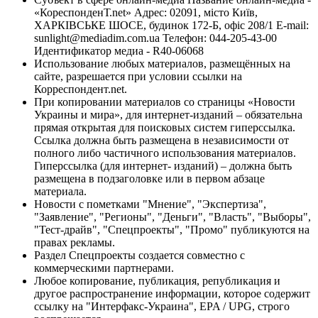
«КореспонденТ.net» Адрес: 02091, місто Київ,
ХАРКІВСЬКЕ ШОСЕ, будинок 172-Б, офіс 208/1 E-mail:
sunlight@mediadim.com.ua
Телефон: 044-205-43-00
Идентификатор медиа - R40-06068
Использование любых материалов, размещённых на
сайте, разрешается при условии ссылки на
Корреспондент.net.
При копировании материалов со страницы «Новости
Украины и мира», для интернет-изданий – обязательна
прямая открытая для поисковых систем гиперссылка.
Ссылка должна быть размещена в независимости от
полного либо частичного использования материалов.
Гиперссылка (для интернет- изданий) – должна быть
размещена в подзаголовке или в первом абзаце
материала.
Новости с пометками "Мнение", "Экспертиза",
"Заявление", "Регионы", "Деньги", "Власть", "Выборы",
"Тест-драйв", "Спецпроекты", "Промо" публикуются на
правах рекламы.
Раздел Спецпроекты создается совместно с
коммерческими партнерами.
Любое копирование, публикация, републикация и
другое распространение информации, которое содержит
ссылку на "Интерфакс-Украина", EPA / UPG, строго