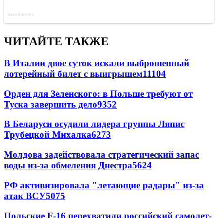
ЧИТАЙТЕ ТАКЖЕ
В Италии двое суток искали выброшенный
лотерейный билет с выигрышем
11104
Орден для Зеленского: в Польше требуют от
Туска завершить дело
9352
В Беларуси осудили лидера группы Ляпис
Трубецкой Михалка
6273
Молдова задействовала стратегический запас
воды из-за обмеления Днестра
5624
РФ активизировала "летающие радары" из-за
атак ВСУ
5075
Польские F-16 перехватили российский самолет-